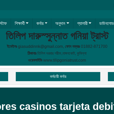
স্টাফ
শিক্ষার্থী
কর্নার
অনুদান
গ্যালারী
ডাউনলো
তিলিপ দারুস্সুন্নাত গনিয়া ট্রাস্ট
ইমেইলঃ
giasuddinnk@gmail.com,
ফোন নম্বরঃ
01882-871700
ঠিকানাঃ
তিলিপ দরবার শরীফ,নাঙ্গলকোট, কুমিল্লা
ওয়েবসাইটঃ
www.tilipgoniatrust.com
কর্মচারী কর্নার
res casinos tarjeta debi