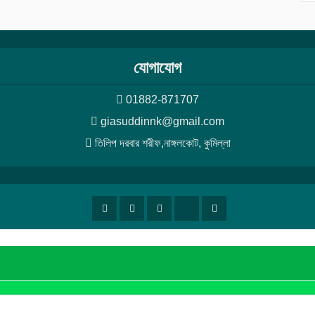
যোগাযোগ
01882-871707
giasuddinnk@gmail.com
তিলিপ দরবার শরীফ,নাঙ্গলকোট, কুমিল্লা