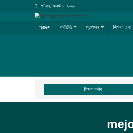
শনিবার, আগস্ট ৮, ২০২৬
প্রচ্ছদ
পরিচিতি
প্রশাসন
শিক্ষক এবং 
শিক্ষক কর্নার
mejo