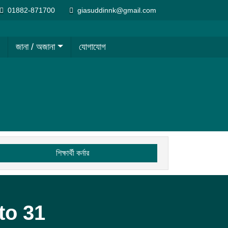
01882-871700
giasuddinnk@gmail.com
ড
জানা / অজানা
যোগাযোগ
শিক্ষার্থী কর্নার
to 31