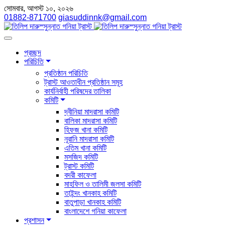
সোমবার, আগস্ট ১০, ২০২৬
01882-871700
giasuddinnk@gmail.com
প্রচ্ছদ
পরিচিতি
প্রতিষ্ঠান পরিচিতি
ট্রাস্ট আওতাধীন প্রতিষ্ঠান সমূহ
কার্যনির্বাহী পরিষদের তালিকা
কমিটি
দ্বীনিয়া মাদরাসা কমিটি
বালিকা মাদরাসা কমিটি
হিফজ খানা কমিটি
নূরানি মাদরাসা কমিটি
এতিম খানা কমিটি
মসজিদ কমিটি
ট্রাস্ট কমিটি
বদরী কাফেলা
মাহফিল ও তালিমী জলসা কমিটি
তাইন্দং খানকাহ কমিটি
বাতুপাড়া খানকাহ কমিটি
বাংলাদেশে গনিয়া কাফেলা
প্রশাসন