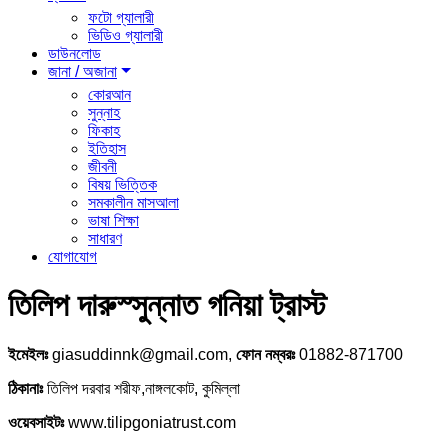
ফটো গ্যালারী
ভিডিও গ্যালারী
ডাউনলোড
জানা / অজানা
কোরআন
সুন্নাহ
ফিকাহ
ইতিহাস
জীবনী
বিষয় ভিত্তিক
সমকালীন মাসআলা
ভাষা শিক্ষা
সাধারণ
যোগাযোগ
তিলিপ দারুস্সুন্নাত গনিয়া ট্রাস্ট
ইমেইলঃ
giasuddinnk@gmail.com,
ফোন নম্বরঃ
01882-871700
ঠিকানাঃ
তিলিপ দরবার শরীফ,নাঙ্গলকোট, কুমিল্লা
ওয়েবসাইটঃ
www.tilipgoniatrust.com