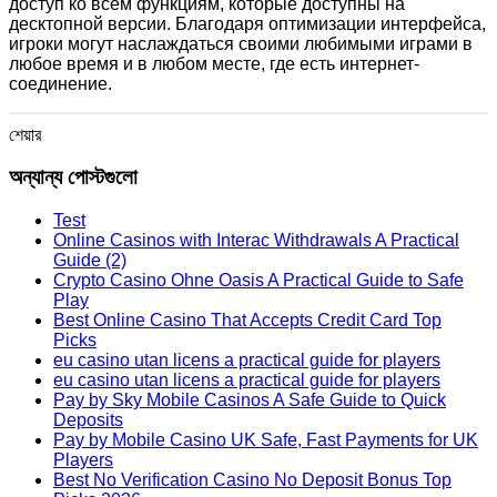
доступ ко всем функциям, которые доступны на
десктопной версии. Благодаря оптимизации интерфейса,
игроки могут наслаждаться своими любимыми играми в
любое время и в любом месте, где есть интернет-
соединение.
শেয়ার
অন্যান্য পোস্টগুলো
Test
Online Casinos with Interac Withdrawals A Practical
Guide (2)
Crypto Casino Ohne Oasis A Practical Guide to Safe
Play
Best Online Casino That Accepts Credit Card Top
Picks
eu casino utan licens a practical guide for players
eu casino utan licens a practical guide for players
Pay by Sky Mobile Casinos A Safe Guide to Quick
Deposits
Pay by Mobile Casino UK Safe, Fast Payments for UK
Players
Best No Verification Casino No Deposit Bonus Top