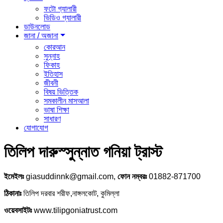
ফটো গ্যালারী
ভিডিও গ্যালারী
ডাউনলোড
জানা / অজানা
কোরআন
সুন্নাহ
ফিকাহ
ইতিহাস
জীবনী
বিষয় ভিত্তিক
সমকালীন মাসআলা
ভাষা শিক্ষা
সাধারণ
যোগাযোগ
তিলিপ দারুস্সুন্নাত গনিয়া ট্রাস্ট
ইমেইলঃ
giasuddinnk@gmail.com,
ফোন নম্বরঃ
01882-871700
ঠিকানাঃ
তিলিপ দরবার শরীফ,নাঙ্গলকোট, কুমিল্লা
ওয়েবসাইটঃ
www.tilipgoniatrust.com