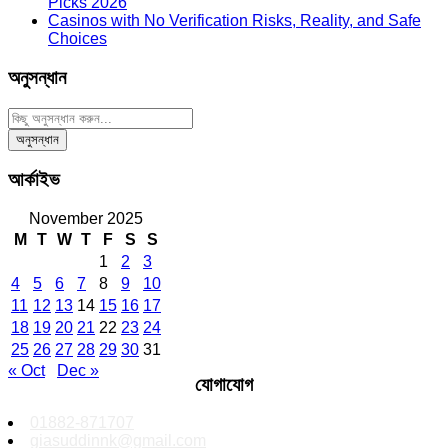
Picks 2026
Casinos with No Verification Risks, Reality, and Safe
Choices
অনুসন্ধান
আর্কাইভ
November 2025
M
T
W
T
F
S
S
1
2
3
4
5
6
7
8
9
10
11
12
13
14
15
16
17
18
19
20
21
22
23
24
25
26
27
28
29
30
31
« Oct
Dec »
যোগাযোগ
01882-871707
giasuddinnk@gmail.com