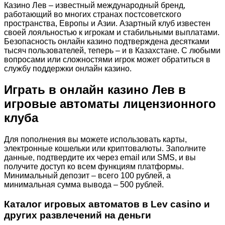
Казино Лев – известный международный бренд,
работающий во многих странах постсоветского
пространства, Европы и Азии. Азартный клуб известен
своей лояльностью к игрокам и стабильными выплатами.
Безопасность онлайн казино подтверждена десятками
тысяч пользователей, теперь – и в Казахстане. С любыми
вопросами или сложностями игрок может обратиться в
службу поддержки онлайн казино.
Играть в онлайн казино Лев в
игровые автоматы лицензионного
клуба
Для пополнения вы можете использовать карты,
электронные кошельки или криптовалюты. Заполните
данные, подтвердите их через email или SMS, и вы
получите доступ ко всем функциям платформы.
Минимальный депозит – всего 100 рублей, а
минимальная сумма вывода – 500 рублей.
Каталог игровых автоматов в Lev casino и
других развлечений на деньги