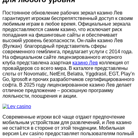
Постоянное обновление рабочих зеркал казино Лев
гарантирует игрокам беспрепятственный доступ к своим
любимым играм в любое время. Официальные зеркала
предоставляются самим казино, что исключает риск
попадания на фишинговые сайты и обеспечивает
высокий уровень безопасности. Он-лайн казино Лев
(Вулкан) благородный представитель сферы
современного гемблинга, предлагает услуги с 2014 года.
На официальном сайте лицензированного игорного
клуба представлена азартная
казино Лев
коллекция от
провайдеров со всего мира. В каталоге представлены
слоты от Novomatic, NetEnt, Belatra, Yggdrasil, EGT, Play’n
Go, Igrosoft и прочих разработчиков сертифицированного
софта. В 2025 году лицензированное казино Лев делает
отличное предложение – роскошную программу
лояльности, поощрения и акции.
Современные игроки всё чаще отдают предпочтение
мобильным устройствам для развлечений, и Лев казино
не остаётся в стороне от этой тенденции. Мобильная
версия Lev casino предоставляет пользователям полный