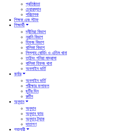
প্রতিষ্ঠাতা
চেয়ারম্যান
পরিচালক
শিক্ষক এবং স্টাফ
শিক্ষার্থী
দ্বীনিয়া বিভাগ
নুরানি বিভাগ
হিফজ বিভাগ
বালিকা বিভাগ
লিল্লাহ বোর্ডিং ও এতিম খানা
তাইন্দং গনিয়া মাদ্রাসা
বালিকা হিফজ খানা
অনলাইন ভর্তি
কর্নার
অনলাইন ভর্তি
পরীক্ষার ফলাফল
ছুটির দিন
রুটিন
অনুদান
অনুদান
অনুদান ফান্ড
অনুদান ট্র্যাক
দাতাগণ
গ্যালারী