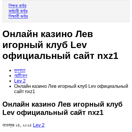
শিক্ষক কর্নার
কর্মচারী কর্নার
শিক্ষার্থী কর্নার
Онлайн казино Лев
игорный клуб Lev
официальный сайт nxz1
মুলপাতা
আর্টিকেল
Lev 2
Онлайн казино Лев игорный клуб Lev официальный
сайт nxz1
Онлайн казино Лев игорный клуб
Lev официальный сайт nxz1
নভেম্বর ২৪, ২০২৫
Lev 2