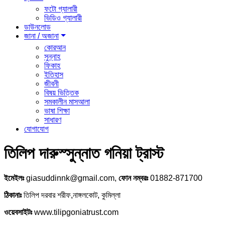
ফটো গ্যালারী
ভিডিও গ্যালারী
ডাউনলোড
জানা / অজানা
কোরআন
সুন্নাহ
ফিকাহ
ইতিহাস
জীবনী
বিষয় ভিত্তিক
সমকালীন মাসআলা
ভাষা শিক্ষা
সাধারণ
যোগাযোগ
তিলিপ দারুস্সুন্নাত গনিয়া ট্রাস্ট
ইমেইলঃ
giasuddinnk@gmail.com,
ফোন নম্বরঃ
01882-871700
ঠিকানাঃ
তিলিপ দরবার শরীফ,নাঙ্গলকোট, কুমিল্লা
ওয়েবসাইটঃ
www.tilipgoniatrust.com