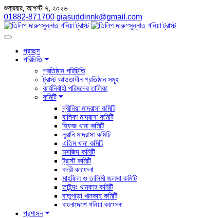
শুক্রবার, আগস্ট ৭, ২০২৬
01882-871700
giasuddinnk@gmail.com
প্রচ্ছদ
পরিচিতি
প্রতিষ্ঠান পরিচিতি
ট্রাস্ট আওতাধীন প্রতিষ্ঠান সমূহ
কার্যনির্বাহী পরিষদের তালিকা
কমিটি
দ্বীনিয়া মাদরাসা কমিটি
বালিকা মাদরাসা কমিটি
হিফজ খানা কমিটি
নূরানি মাদরাসা কমিটি
এতিম খানা কমিটি
মসজিদ কমিটি
ট্রাস্ট কমিটি
বদরী কাফেলা
মাহফিল ও তালিমী জলসা কমিটি
তাইন্দং খানকাহ কমিটি
বাতুপাড়া খানকাহ কমিটি
বাংলাদেশে গনিয়া কাফেলা
প্রশাসন