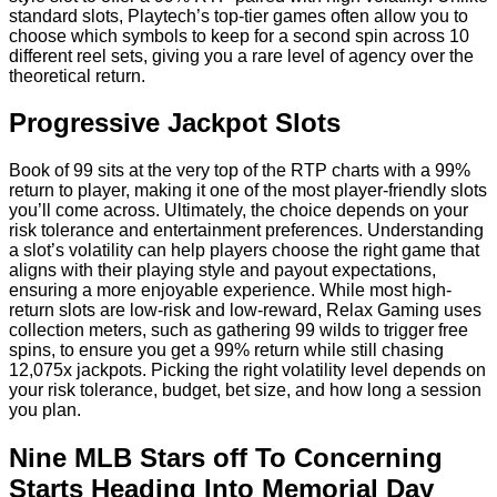
standard slots, Playtech’s top-tier games often allow you to
choose which symbols to keep for a second spin across 10
different reel sets, giving you a rare level of agency over the
theoretical return.
Progressive Jackpot Slots
Book of 99 sits at the very top of the RTP charts with a 99%
return to player, making it one of the most player-friendly slots
you’ll come across. Ultimately, the choice depends on your
risk tolerance and entertainment preferences. Understanding
a slot’s volatility can help players choose the right game that
aligns with their playing style and payout expectations,
ensuring a more enjoyable experience. While most high-
return slots are low-risk and low-reward, Relax Gaming uses
collection meters, such as gathering 99 wilds to trigger free
spins, to ensure you get a 99% return while still chasing
12,075x jackpots. Picking the right volatility level depends on
your risk tolerance, budget, bet size, and how long a session
you plan.
Nine MLB Stars off To Concerning
Starts Heading Into Memorial Day