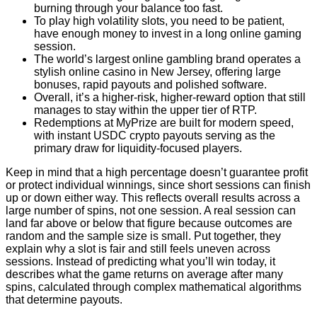
burning through your balance too fast.
To play high volatility slots, you need to be patient,
have enough money to invest in a long online gaming
session.
The world’s largest online gambling brand operates a
stylish online casino in New Jersey, offering large
bonuses, rapid payouts and polished software.
Overall, it’s a higher-risk, higher-reward option that still
manages to stay within the upper tier of RTP.
Redemptions at MyPrize are built for modern speed,
with instant USDC crypto payouts serving as the
primary draw for liquidity-focused players.
Keep in mind that a high percentage doesn’t guarantee profit
or protect individual winnings, since short sessions can finish
up or down either way. This reflects overall results across a
large number of spins, not one session. A real session can
land far above or below that figure because outcomes are
random and the sample size is small. Put together, they
explain why a slot is fair and still feels uneven across
sessions. Instead of predicting what you’ll win today, it
describes what the game returns on average after many
spins, calculated through complex mathematical algorithms
that determine payouts.