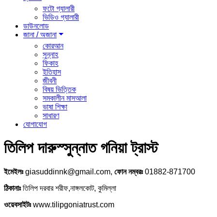
ফটো গ্যালারী
ভিডিও গ্যালারী
ডাউনলোড
জানা / অজানা
কোরআন
সুন্নাহ
ফিকাহ
ইতিহাস
জীবনী
বিষয় ভিত্তিক
সমকালীন মাসআলা
ভাষা শিক্ষা
সাধারণ
যোগাযোগ
তিলিপ দারুস্সুন্নাত গনিয়া ট্রাস্ট
ইমেইলঃ
giasuddinnk@gmail.com,
ফোন নম্বরঃ
01882-871700
ঠিকানাঃ
তিলিপ দরবার শরীফ,নাঙ্গলকোট, কুমিল্লা
ওয়েবসাইটঃ
www.tilipgoniatrust.com