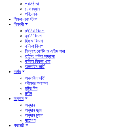
প্রতিষ্ঠাতা
চেয়ারম্যান
পরিচালক
শিক্ষক এবং স্টাফ
শিক্ষার্থী
দ্বীনিয়া বিভাগ
নুরানি বিভাগ
হিফজ বিভাগ
বালিকা বিভাগ
লিল্লাহ বোর্ডিং ও এতিম খানা
তাইন্দং গনিয়া মাদ্রাসা
বালিকা হিফজ খানা
অনলাইন ভর্তি
কর্নার
অনলাইন ভর্তি
পরীক্ষার ফলাফল
ছুটির দিন
রুটিন
অনুদান
অনুদান
অনুদান ফান্ড
অনুদান ট্র্যাক
দাতাগণ
গ্যালারী