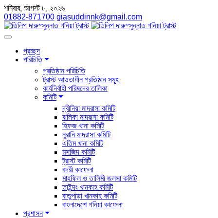
শনিবার, আগস্ট ৮, ২০২৬
01882-871700
giasuddinnk@gmail.com
প্রচ্ছদ
পরিচিতি
প্রতিষ্ঠান পরিচিতি
ট্রাস্ট আওতাধীন প্রতিষ্ঠান সমূহ
কার্যনির্বাহী পরিষদের তালিকা
কমিটি
দ্বীনিয়া মাদরাসা কমিটি
বালিকা মাদরাসা কমিটি
হিফজ খানা কমিটি
নূরানি মাদরাসা কমিটি
এতিম খানা কমিটি
মসজিদ কমিটি
ট্রাস্ট কমিটি
বদরী কাফেলা
মাহফিল ও তালিমী জলসা কমিটি
তাইন্দং খানকাহ কমিটি
বাতুপাড়া খানকাহ কমিটি
বাংলাদেশে গনিয়া কাফেলা
প্রশাসন