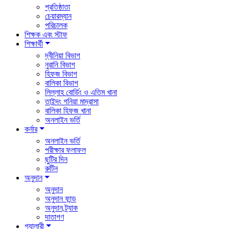
প্রতিষ্ঠাতা
চেয়ারম্যান
পরিচালক
শিক্ষক এবং স্টাফ
শিক্ষার্থী
দ্বীনিয়া বিভাগ
নুরানি বিভাগ
হিফজ বিভাগ
বালিকা বিভাগ
লিল্লাহ বোর্ডিং ও এতিম খানা
তাইন্দং গনিয়া মাদ্রাসা
বালিকা হিফজ খানা
অনলাইন ভর্তি
কর্নার
অনলাইন ভর্তি
পরীক্ষার ফলাফল
ছুটির দিন
রুটিন
অনুদান
অনুদান
অনুদান ফান্ড
অনুদান ট্র্যাক
দাতাগণ
গ্যালারী