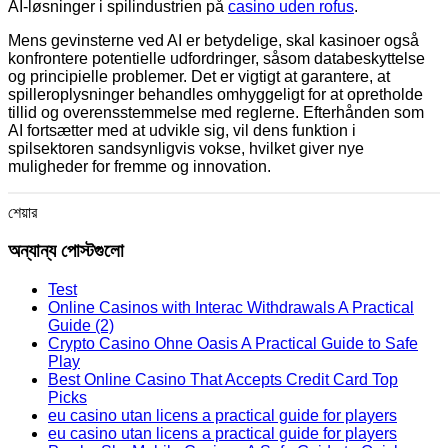
AI-løsninger i spilindustrien på
casino uden rofus
.
Mens gevinsterne ved AI er betydelige, skal kasinoer også
konfrontere potentielle udfordringer, såsom databeskyttelse
og principielle problemer. Det er vigtigt at garantere, at
spilleroplysninger behandles omhyggeligt for at opretholde
tillid og overensstemmelse med reglerne. Efterhånden som
AI fortsætter med at udvikle sig, vil dens funktion i
spilsektoren sandsynligvis vokse, hvilket giver nye
muligheder for fremme og innovation.
শেয়ার
অন্যান্য পোস্টগুলো
Test
Online Casinos with Interac Withdrawals A Practical
Guide (2)
Crypto Casino Ohne Oasis A Practical Guide to Safe
Play
Best Online Casino That Accepts Credit Card Top
Picks
eu casino utan licens a practical guide for players
eu casino utan licens a practical guide for players