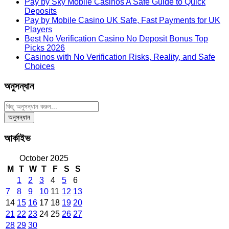
Pay by Sky Mobile Casinos A Safe Guide to Quick
Deposits
Pay by Mobile Casino UK Safe, Fast Payments for UK
Players
Best No Verification Casino No Deposit Bonus Top
Picks 2026
Casinos with No Verification Risks, Reality, and Safe
Choices
অনুসন্ধান
আর্কাইভ
October 2025
M
T
W
T
F
S
S
1
2
3
4
5
6
7
8
9
10
11
12
13
14
15
16
17
18
19
20
21
22
23
24
25
26
27
28
29
30