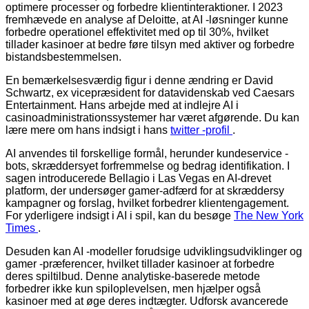
optimere processer og forbedre klientinteraktioner. I 2023
fremhævede en analyse af Deloitte, at AI -løsninger kunne
forbedre operationel effektivitet med op til 30%, hvilket
tillader kasinoer at bedre føre tilsyn med aktiver og forbedre
bistandsbestemmelsen.
En bemærkelsesværdig figur i denne ændring er David
Schwartz, ex vicepræsident for datavidenskab ved Caesars
Entertainment. Hans arbejde med at indlejre AI i
casinoadministrationssystemer har været afgørende. Du kan
lære mere om hans indsigt i hans
twitter -profil
.
AI anvendes til forskellige formål, herunder kundeservice -
bots, skræddersyet forfremmelse og bedrag identifikation. I
sagen introducerede Bellagio i Las Vegas en AI-drevet
platform, der undersøger gamer-adfærd for at skræddersy
kampagner og forslag, hvilket forbedrer klientengagement.
For yderligere indsigt i AI i spil, kan du besøge
The New York
Times
.
Desuden kan AI -modeller forudsige udviklingsudviklinger og
gamer -præferencer, hvilket tillader kasinoer at forbedre
deres spiltilbud. Denne analytiske-baserede metode
forbedrer ikke kun spiloplevelsen, men hjælper også
kasinoer med at øge deres indtægter. Udforsk avancerede