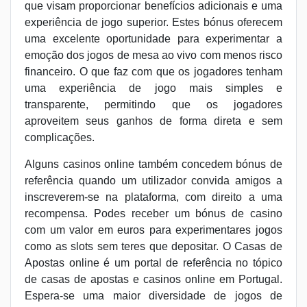
que visam proporcionar benefícios adicionais e uma
experiência de jogo superior. Estes bónus oferecem
uma excelente oportunidade para experimentar a
emoção dos jogos de mesa ao vivo com menos risco
financeiro. O que faz com que os jogadores tenham
uma experiência de jogo mais simples e
transparente, permitindo que os jogadores
aproveitem seus ganhos de forma direta e sem
complicações.
Alguns casinos online também concedem bónus de
referência quando um utilizador convida amigos a
inscreverem-se na plataforma, com direito a uma
recompensa. Podes receber um bónus de casino
com um valor em euros para experimentares jogos
como as slots sem teres que depositar. O Casas de
Apostas online é um portal de referência no tópico
de casas de apostas e casinos online em Portugal.
Espera-se uma maior diversidade de jogos de