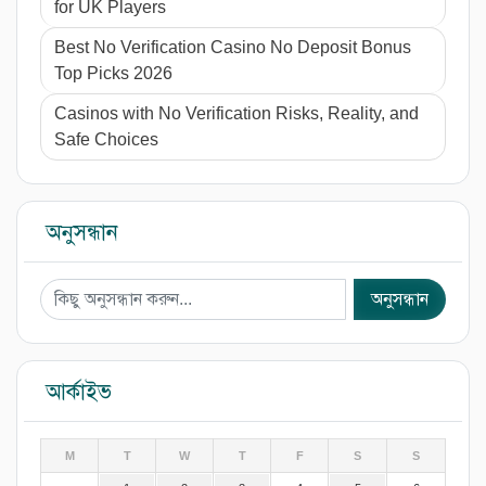
for UK Players
Best No Verification Casino No Deposit Bonus
Top Picks 2026
Casinos with No Verification Risks, Reality, and
Safe Choices
অনুসন্ধান
আর্কাইভ
M
T
W
T
F
S
S