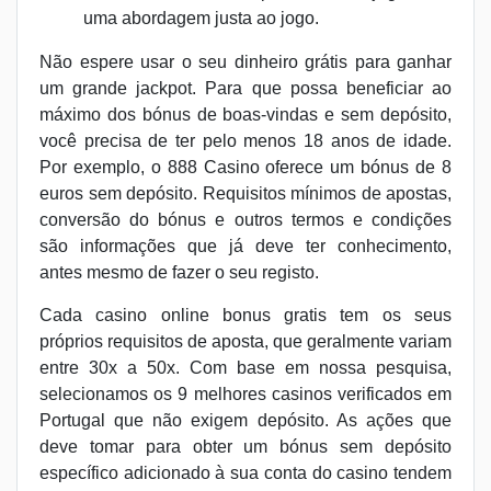
uma abordagem justa ao jogo.
Não espere usar o seu dinheiro grátis para ganhar
um grande jackpot. Para que possa beneficiar ao
máximo dos bónus de boas-vindas e sem depósito,
você precisa de ter pelo menos 18 anos de idade.
Por exemplo, o 888 Casino oferece um bónus de 8
euros sem depósito. Requisitos mínimos de apostas,
conversão do bónus e outros termos e condições
são informações que já deve ter conhecimento,
antes mesmo de fazer o seu registo.
Cada casino online bonus gratis tem os seus
próprios requisitos de aposta, que geralmente variam
entre 30x a 50x. Com base em nossa pesquisa,
selecionamos os 9 melhores casinos verificados em
Portugal que não exigem depósito. As ações que
deve tomar para obter um bónus sem depósito
específico adicionado à sua conta do casino tendem