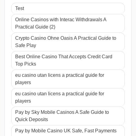
Test
Online Casinos with Interac Withdrawals A
Practical Guide (2)
Crypto Casino Ohne Oasis A Practical Guide to
Safe Play
Best Online Casino That Accepts Credit Card
Top Picks
eu casino utan licens a practical guide for
players
eu casino utan licens a practical guide for
players
Pay by Sky Mobile Casinos A Safe Guide to
Quick Deposits
Pay by Mobile Casino UK Safe, Fast Payments