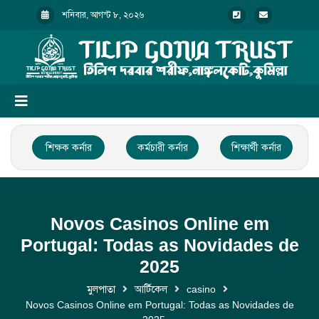
শনিবার, আগস্ট ৮, ২০২৬
শিক্ষক কর্নার
কর্মচারী কর্নার
শিক্ষার্থী কর্নার
Novos Casinos Online em
Portugal: Todas as Novidades de
2025
মুলপাতা
আর্টিকেল
casino
Novos Casinos Online em Portugal: Todas as Novidades de