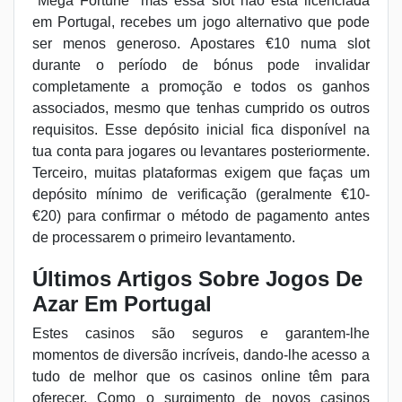
"Mega Fortune" mas essa slot não está licenciada
em Portugal, recebes um jogo alternativo que pode
ser menos generoso. Apostares €10 numa slot
durante o período de bónus pode invalidar
completamente a promoção e todos os ganhos
associados, mesmo que tenhas cumprido os outros
requisitos. Esse depósito inicial fica disponível na
tua conta para jogares ou levantares posteriormente.
Terceiro, muitas plataformas exigem que faças um
depósito mínimo de verificação (geralmente €10-
€20) para confirmar o método de pagamento antes
de processarem o primeiro levantamento.
Últimos Artigos Sobre Jogos De
Azar Em Portugal
Estes casinos são seguros e garantem-lhe
momentos de diversão incríveis, dando-lhe acesso a
tudo de melhor que os casinos online têm para
oferecer. Como o surgimento de novos casinos