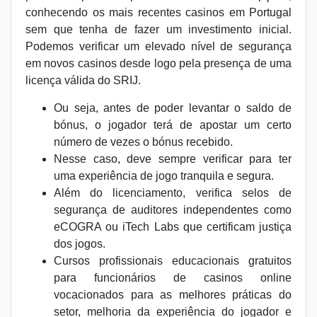
conhecendo os mais recentes casinos em Portugal
sem que tenha de fazer um investimento inicial.
Podemos verificar um elevado nível de segurança
em novos casinos desde logo pela presença de uma
licença válida do SRIJ.
Ou seja, antes de poder levantar o saldo de
bónus, o jogador terá de apostar um certo
número de vezes o bónus recebido.
Nesse caso, deve sempre verificar para ter
uma experiência de jogo tranquila e segura.
Além do licenciamento, verifica selos de
segurança de auditores independentes como
eCOGRA ou iTech Labs que certificam justiça
dos jogos.
Cursos profissionais educacionais gratuitos
para funcionários de casinos online
vocacionados para as melhores práticas do
setor, melhoria da experiência do jogador e