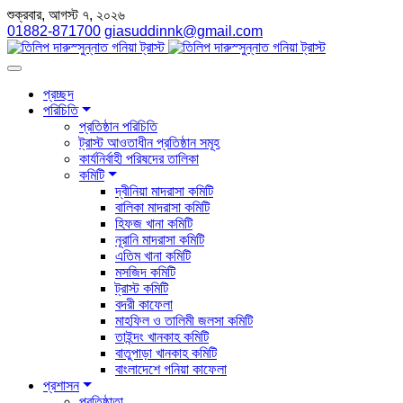
শুক্রবার, আগস্ট ৭, ২০২৬
01882-871700
giasuddinnk@gmail.com
প্রচ্ছদ
পরিচিতি
প্রতিষ্ঠান পরিচিতি
ট্রাস্ট আওতাধীন প্রতিষ্ঠান সমূহ
কার্যনির্বাহী পরিষদের তালিকা
কমিটি
দ্বীনিয়া মাদরাসা কমিটি
বালিকা মাদরাসা কমিটি
হিফজ খানা কমিটি
নূরানি মাদরাসা কমিটি
এতিম খানা কমিটি
মসজিদ কমিটি
ট্রাস্ট কমিটি
বদরী কাফেলা
মাহফিল ও তালিমী জলসা কমিটি
তাইন্দং খানকাহ কমিটি
বাতুপাড়া খানকাহ কমিটি
বাংলাদেশে গনিয়া কাফেলা
প্রশাসন
প্রতিষ্ঠাতা