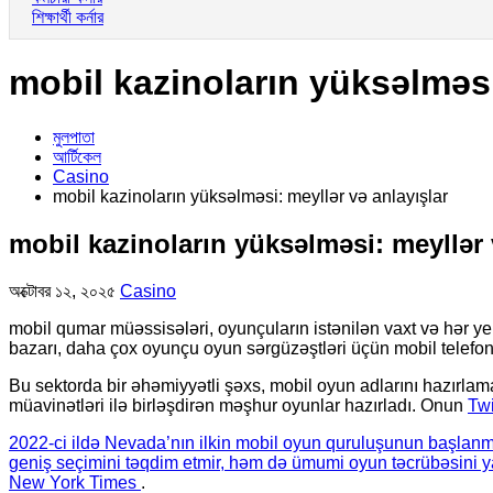
শিক্ষার্থী কর্নার
mobil kazinoların yüksəlməsi
মুলপাতা
আর্টিকেল
Casino
mobil kazinoların yüksəlməsi: meyllər və anlayışlar
mobil kazinoların yüksəlməsi: meyllər 
অক্টোবর ১২, ২০২৫
Casino
mobil qumar müəssisələri, oyunçuların istənilən vaxt və hər yer
bazarı, daha çox oyunçu oyun sərgüzəştləri üçün mobil telefonl
Bu sektorda bir əhəmiyyətli şəxs, mobil oyun adlarını hazırla
müavinətləri ilə birləşdirən məşhur oyunlar hazırladı. Onun
Twi
2022-ci ildə Nevada’nın ilkin mobil oyun quruluşunun başlanmas
geniş seçimini təqdim etmir, həm də ümumi oyun təcrübəsini ya
New York Times
.