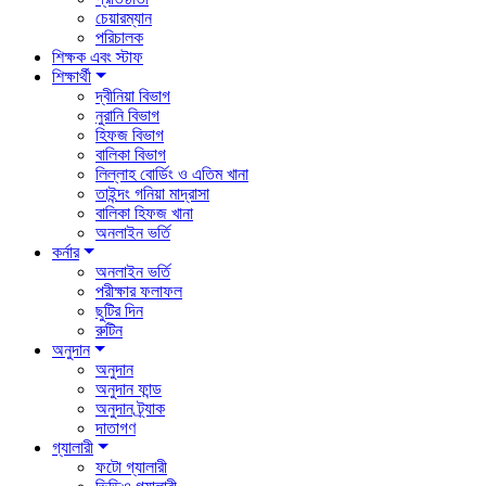
চেয়ারম্যান
পরিচালক
শিক্ষক এবং স্টাফ
শিক্ষার্থী
দ্বীনিয়া বিভাগ
নুরানি বিভাগ
হিফজ বিভাগ
বালিকা বিভাগ
লিল্লাহ বোর্ডিং ও এতিম খানা
তাইন্দং গনিয়া মাদ্রাসা
বালিকা হিফজ খানা
অনলাইন ভর্তি
কর্নার
অনলাইন ভর্তি
পরীক্ষার ফলাফল
ছুটির দিন
রুটিন
অনুদান
অনুদান
অনুদান ফান্ড
অনুদান ট্র্যাক
দাতাগণ
গ্যালারী
ফটো গ্যালারী