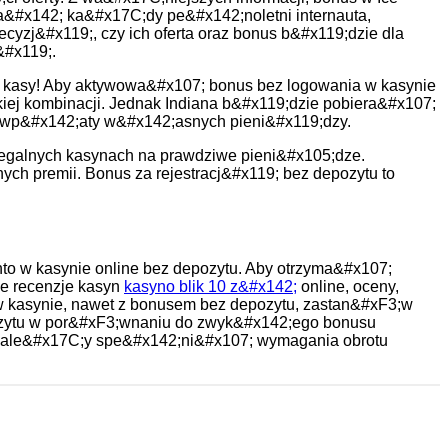
a&#x142; ka&#x17C;dy pe&#x142;noletni internauta,
ecyzj&#x119;, czy ich oferta oraz bonus b&#x119;dzie dla
&#x119;.
ej kasy! Aby aktywowa&#x107; bonus bez logowania w kasynie
iej kombinacji. Jednak Indiana b&#x119;dzie pobiera&#x107;
ci wp&#x142;aty w&#x142;asnych pieni&#x119;dzy.
 legalnych kasynach na prawdziwe pieni&#x105;dze.
ch premii. Bonus za rejestracj&#x119; bez depozytu to
o w kasynie online bez depozytu. Aby otrzyma&#x107;
we recenzje kasyn
kasyno blik 10 z&#x142;
online, oceny,
z w kasynie, nawet z bonusem bez depozytu, zastan&#xF3;w
epozytu w por&#xF3;wnaniu do zwyk&#x142;ego bonusu
 nale&#x17C;y spe&#x142;ni&#x107; wymagania obrotu