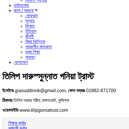
ভিডিও গ্যালারী
ডাউনলোড
জানা / অজানা
কোরআন
সুন্নাহ
ফিকাহ
ইতিহাস
জীবনী
বিষয় ভিত্তিক
সমকালীন মাসআলা
ভাষা শিক্ষা
সাধারণ
যোগাযোগ
তিলিপ দারুস্সুন্নাত গনিয়া ট্রাস্ট
ইমেইলঃ
giasuddinnk@gmail.com,
ফোন নম্বরঃ
01882-871700
ঠিকানাঃ
তিলিপ দরবার শরীফ,নাঙ্গলকোট, কুমিল্লা
ওয়েবসাইটঃ
www.tilipgoniatrust.com
শিক্ষক কর্নার
কর্মচারী কর্নার