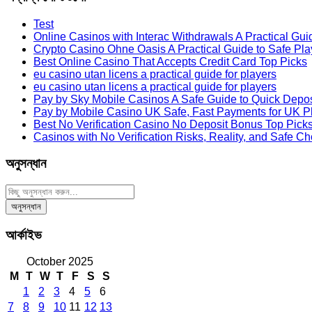
Test
Online Casinos with Interac Withdrawals A Practical Gui
Crypto Casino Ohne Oasis A Practical Guide to Safe Pla
Best Online Casino That Accepts Credit Card Top Picks
eu casino utan licens a practical guide for players
eu casino utan licens a practical guide for players
Pay by Sky Mobile Casinos A Safe Guide to Quick Depos
Pay by Mobile Casino UK Safe, Fast Payments for UK P
Best No Verification Casino No Deposit Bonus Top Pick
Casinos with No Verification Risks, Reality, and Safe C
অনুসন্ধান
আর্কাইভ
October 2025
M
T
W
T
F
S
S
1
2
3
4
5
6
7
8
9
10
11
12
13