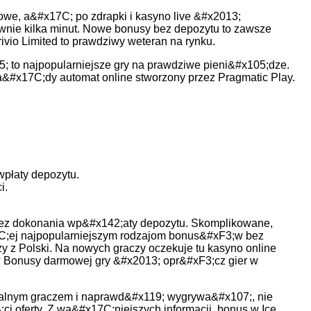
we, a&#x17C; po zdrapki i kasyno live &#x2013;
ownie kilka minut. Nowe bonusy bez depozytu to zawsze
ivio Limited to prawdziwy weteran na rynku.
; to najpopularniejsze gry na prawdziwe pieni&#x105;dze.
&#x17C;dy automat online stworzony przez Pragmatic Play.
płaty depozytu.
i.
ez dokonania wp&#x142;aty depozytu. Skomplikowane,
7C;ej najpopularniejszym rodzajom bonus&#xF3;w bez
 z Polski. Na nowych graczy oczekuje tu kasyno online
? Bonusy darmowej gry &#x2013; opr&#xF3;cz gier w
zialnym graczem i naprawd&#x119; wygrywa&#x107;, nie
 oferty. Z wa&#x17C;niejszych informacji, bonus w Ice