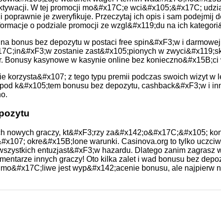
aktywacji. W tej promocji mo&#x17C;e wci&#x105;&#x17C; udzi
poprawnie je zweryfikuje. Przeczytaj ich opis i sam podejmij d
formacje o podziale promocji ze wzgl&#x119;du na ich kategori
y na bonus bez depozytu w postaci free spin&#xF3;w i darmow
x17C;in&#xF3;w zostanie zast&#x105;pionych w zwyci&#x119;sk
gier. Bonusy kasynowe w kasynie online bez konieczno&#x15B;
e korzysta&#x107; z tego typu premii podczas swoich wizyt w
pod k&#x105;tem bonusu bez depozytu, cashback&#xF3;w i inny
o.
pozytu
h nowych graczy, kt&#xF3;rzy za&#x142;o&#x17C;&#x105; kont
x107; okre&#x15B;lone warunki. Casinova.org to tylko uczci
la wszystkich entuzjast&#xF3;w hazardu. Dlatego zanim zagras
omentarze innych graczy! Oto kilka zalet i wad bonusu bez d
 mo&#x17C;liwe jest wyp&#x142;acenie bonusu, ale najpierw