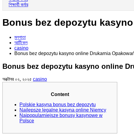
শিক্ষার্থী কর্নার
Bonus bez depozytu kasyno
মুলপাতা
আর্টিকেল
casino
Bonus bez depozytu kasyno online Drukarnia Opakowa
Bonus bez depozytu kasyno online D
অক্টোবর ০২, ২০২৫
casino
Content
Polskie kasyna bonus bez depozytu
Najlepsze legalne kasyna online Niemcy
Najpopularniejsze bonusy kasynowe w
Polsce