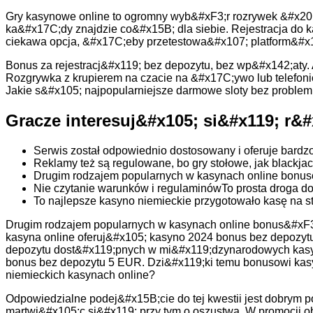
Gry kasynowe online to ogromny wyb&#xF3;r rozrywek &#x201
ka&#x17C;dy znajdzie co&#x15B; dla siebie. Rejestracja do 
ciekawa opcja, &#x17C;eby przetestowa&#x107; platform&#x119;
Bonus za rejestracj&#x119; bez depozytu, bez wp&#x142;aty. 
Rozgrywka z krupierem na czacie na &#x17C;ywo lub telefon
Jakie s&#x105; najpopularniejsze darmowe sloty bez proble
Gracze interesuj&#x105; si&#x119; r&#
Serwis został odpowiednio dostosowany i oferuje bardzo
Reklamy też są regulowane, bo gry stołowe, jak blackj
Drugim rodzajem popularnych w kasynach online bonus
Nie czytanie warunków i regulaminówTo prosta droga do 
To najlepsze kasyno niemieckie przygotowało kasę na st
Drugim rodzajem popularnych w kasynach online bonus&#xF
kasyna online oferuj&#x105; kasyno 2024 bonus bez depozyt
depozytu dost&#x119;pnych w mi&#x119;dzynarodowych kasyna
bonus bez depozytu 5 EUR. Dzi&#x119;ki temu bonusowi kasy
niemieckich kasynach online?
Odpowiedzialne podej&#x15B;cie do tej kwestii jest dobrym
martwi&#x105;c si&#x119; przy tym o oszustwa. W promocji o