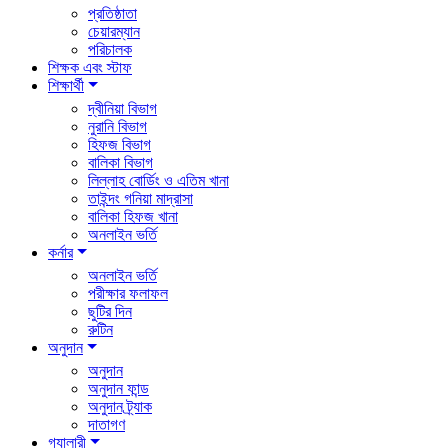
প্রতিষ্ঠাতা
চেয়ারম্যান
পরিচালক
শিক্ষক এবং স্টাফ
শিক্ষার্থী
দ্বীনিয়া বিভাগ
নুরানি বিভাগ
হিফজ বিভাগ
বালিকা বিভাগ
লিল্লাহ বোর্ডিং ও এতিম খানা
তাইন্দং গনিয়া মাদ্রাসা
বালিকা হিফজ খানা
অনলাইন ভর্তি
কর্নার
অনলাইন ভর্তি
পরীক্ষার ফলাফল
ছুটির দিন
রুটিন
অনুদান
অনুদান
অনুদান ফান্ড
অনুদান ট্র্যাক
দাতাগণ
গ্যালারী