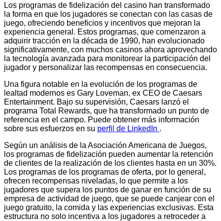
Los programas de fidelización del casino han transformado
la forma en que los jugadores se conectan con las casas de
juego, ofreciendo beneficios y incentivos que mejoran la
experiencia general. Estos programas, que comenzaron a
adquirir tracción en la década de 1990, han evolucionado
significativamente, con muchos casinos ahora aprovechando
la tecnología avanzada para monitorear la participación del
jugador y personalizar las recompensas en consecuencia.
Una figura notable en la evolución de los programas de
lealtad modernos es Gary Loveman, ex CEO de Caesars
Entertainment. Bajo su supervisión, Caesars lanzó el
programa Total Rewards, que ha transformado un punto de
referencia en el campo. Puede obtener más información
sobre sus esfuerzos en su
perfil de LinkedIn
.
Según un análisis de la Asociación Americana de Juegos,
los programas de fidelización pueden aumentar la retención
de clientes de la realización de los clientes hasta en un 30%.
Los programas de los programas de oferta, por lo general,
ofrecen recompensas niveladas, lo que permite a los
jugadores que supera los puntos de ganar en función de su
empresa de actividad de juego, que se puede canjear con el
juego gratuito, la comida y las experiencias exclusivas. Esta
estructura no solo incentiva a los jugadores a retroceder a