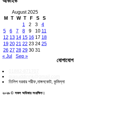
আর্কাইভ
August 2025
M
T
W
T
F
S
S
1
2
3
4
5
6
7
8
9
10
11
12
13
14
15
16
17
18
19
20
21
22
23
24
25
26
27
28
29
30
31
« Jul
Sep »
যোগাযোগ
01882-871707
giasuddinnk@gmail.com
তিলিপ দরবার শরীফ,নাঙ্গলকোট, কুমিল্লা
২০২৬ © সকল অধিকার সংরক্ষিত।