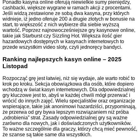
Ponadto kasyna online oferują niewielkie sumy pieniędzy,
cashbacki, większe wygrane w ramach akcji z procentami.
Jeśli widzą zestawione ze sobą dwa kasyna, przy których
widnieje, iż jedno oferuje 200 a drugie złotych w bonusie na
start, to większość z nich wybierze dla siebie wyższą
wartość. Poprzez najnowocześniejsze gry kasynowe online,
takie jak Starburst czy Sizzling Hot. Większa ilość gier
hazardowych dostępnych w kasynach internetowych to
przede wszystkim video sloty, czyli jednoręcy bandyci.
Ranking najlepszych kasyn online – 2025
Listopad
Rozpocząć grę jest łatwiej, niż się wydaje, ale warto robić to
krok po kroku. Sekcja obowiązkowa dla osób, które dopiero
wchodzą w świat kasyn internetowych. Dla odpowiedzialnej
gry kluczowe jest to, abyś w każdej chwili mógł przerwać i
wrócić do innych zajęć. Wielu specjalistów oraz organizacje
wspierające, takie jak anonimowi hazardziści, przypominają,
że przerwa od gry bywa lepszym rozwiązaniem niż próba
„odrobienia” strat. Zasady odpowiedzialnej gry są ważne
zarówno dla nowych, jak i doświadczonych użytkowników.
To ważne szczególnie dla graczy, którzy chcą mieć pewność,
że szanse są takie same dla wszystkich.