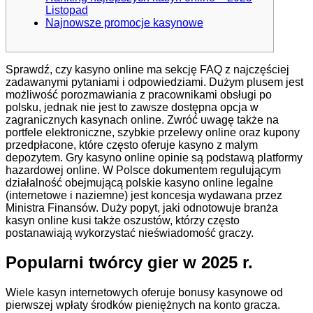
Listopad
Najnowsze promocje kasynowe
Sprawdź, czy kasyno online ma sekcję FAQ z najczęściej
zadawanymi pytaniami i odpowiedziami. Dużym plusem jest
możliwość porozmawiania z pracownikami obsługi po
polsku, jednak nie jest to zawsze dostępna opcja w
zagranicznych kasynach online. Zwróć uwagę także na
portfele elektroniczne, szybkie przelewy online oraz kupony
przedpłacone, które często oferuje kasyno z malym
depozytem. Gry kasyno online opinie są podstawą platformy
hazardowej online. W Polsce dokumentem regulującym
działalność obejmującą polskie kasyno online legalne
(internetowe i naziemne) jest koncesja wydawana przez
Ministra Finansów. Duży popyt, jaki odnotowuje branża
kasyn online kusi także oszustów, którzy często
postanawiają wykorzystać nieświadomość graczy.
Popularni twórcy gier w 2025 r.
Wiele kasyn internetowych oferuje bonusy kasynowe od
pierwszej wpłaty środków pieniężnych na konto gracza.