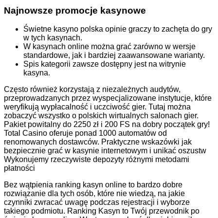
Najnowsze promocje kasynowe
Świetne kasyno polska opinie graczy to zachęta do gry
w tych kasynach.
W kasynach online można grać zarówno w wersje
standardowe, jak i bardziej zaawansowane warianty.
Spis kategorii zawsze dostępny jest na witrynie
kasyna.
Często również korzystają z niezależnych audytów,
przeprowadzanych przez wyspecjalizowane instytucje, które
weryfikują wypłacalność i uczciwość gier. Tutaj można
zobaczyć wszystko o polskich wirtualnych salonach gier.
Pakiet powitalny do 2250 zł i 200 FS na dobry początek gry!
Total Casino oferuje ponad 1000 automatów od
renomowanych dostawców. Praktyczne wskazówki jak
bezpiecznie grać w kasynie internetowym i unikać oszustw
Wykonujemy rzeczywiste depozyty różnymi metodami
płatności
Bez wątpienia ranking kasyn online to bardzo dobre
rozwiązanie dla tych osób, które nie wiedzą, na jakie
czynniki zwracać uwagę podczas rejestracji i wyborze
takiego podmiotu. Ranking Kasyn to Twój przewodnik po