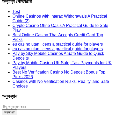
অন্যান্য পোস্টগুলো
Test
Online Casinos with Interac Withdrawals A Practical
Guide (2)
Crypto Casino Ohne Oasis A Practical Guide to Safe
Play
Best Online Casino That Accepts Credit Card Top
Picks
eu casino utan licens a practical guide for players
eu casino utan licens a practical guide for players
Pay by Sky Mobile Casinos A Safe Guide to Quick
Deposits
Pay by Mobile Casino UK Safe, Fast Payments for UK
Players
Best No Verification Casino No Deposit Bonus Top
Picks 2026
Casinos with No Verification Risks, Reality, and Safe
Choices
অনুসন্ধান