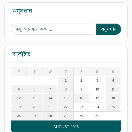
অনুসন্ধান
আর্কাইভ
M
T
W
T
F
S
S
1
2
3
4
5
6
7
8
9
10
11
12
13
14
15
16
17
18
19
20
21
22
23
24
25
26
27
28
29
30
31
AUGUST 2025