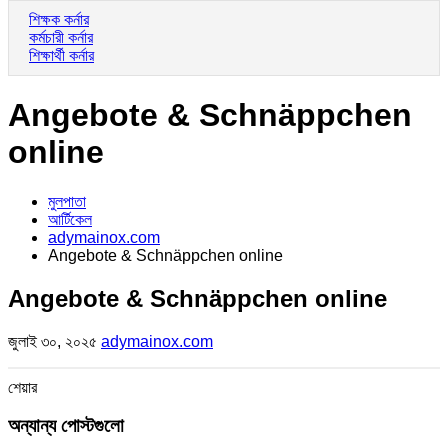
শিক্ষক কর্নার
কর্মচারী কর্নার
শিক্ষার্থী কর্নার
Angebote & Schnäppchen
online
মুলপাতা
আর্টিকেল
adymainox.com
Angebote & Schnäppchen online
Angebote & Schnäppchen online
জুলাই ৩০, ২০২৫
adymainox.com
শেয়ার
অন্যান্য পোস্টগুলো