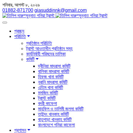
শনিবার, আগস্ট ৮, ২০২৬
01882-871700
giasuddinnk@gmail.com
প্রচ্ছদ
পরিচিতি
প্রতিষ্ঠান পরিচিতি
ট্রাস্ট আওতাধীন প্রতিষ্ঠান সমূহ
কার্যনির্বাহী পরিষদের তালিকা
কমিটি
দ্বীনিয়া মাদরাসা কমিটি
বালিকা মাদরাসা কমিটি
হিফজ খানা কমিটি
নূরানি মাদরাসা কমিটি
এতিম খানা কমিটি
মসজিদ কমিটি
ট্রাস্ট কমিটি
বদরী কাফেলা
মাহফিল ও তালিমী জলসা কমিটি
তাইন্দং খানকাহ কমিটি
বাতুপাড়া খানকাহ কমিটি
বাংলাদেশে গনিয়া কাফেলা
প্রশাসন