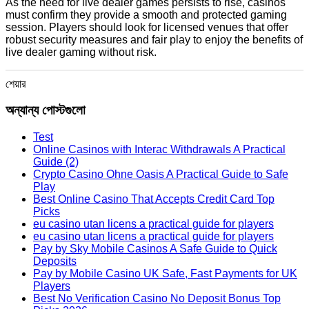
As the need for live dealer games persists to rise, casinos
must confirm they provide a smooth and protected gaming
session. Players should look for licensed venues that offer
robust security measures and fair play to enjoy the benefits of
live dealer gaming without risk.
শেয়ার
অন্যান্য পোস্টগুলো
Test
Online Casinos with Interac Withdrawals A Practical
Guide (2)
Crypto Casino Ohne Oasis A Practical Guide to Safe
Play
Best Online Casino That Accepts Credit Card Top
Picks
eu casino utan licens a practical guide for players
eu casino utan licens a practical guide for players
Pay by Sky Mobile Casinos A Safe Guide to Quick
Deposits
Pay by Mobile Casino UK Safe, Fast Payments for UK
Players
Best No Verification Casino No Deposit Bonus Top