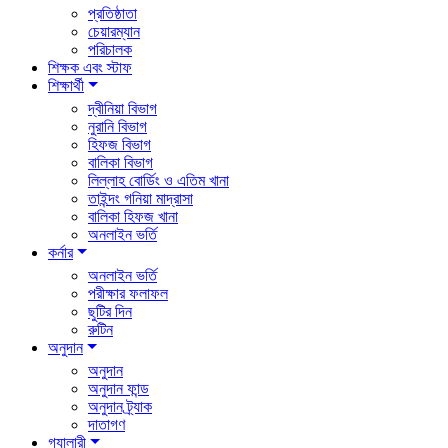
প্রতিষ্ঠাতা
চেয়ারম্যান
পরিচালক
শিক্ষক এবং স্টাফ
শিক্ষার্থী
দ্বীনিয়া বিভাগ
নুরানি বিভাগ
হিফজ বিভাগ
বালিকা বিভাগ
লিল্লাহ বোর্ডিং ও এতিম খানা
তাইন্দং গনিয়া মাদ্রাসা
বালিকা হিফজ খানা
অনলাইন ভর্তি
কর্নার
অনলাইন ভর্তি
পরীক্ষার ফলাফল
ছুটির দিন
রুটিন
অনুদান
অনুদান
অনুদান ফান্ড
অনুদান ট্র্যাক
দাতাগণ
গ্যালারী