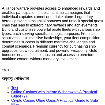
Alliance warfare provides access to enhanced rewards and
enables participation in epic maritime campaigns that
individual captains cannot undertake alone. Legendary
heroes provide substantial bonuses and unlock special quest
lines that lead to extraordinary rewards and achievements.
Build and customize powerful pirate fleets with various ship
types, each serving specific strategic purposes. From fast
scout vessels to massive battleships, your fleet composition
determines success in different maritime challenges and
combat scenarios. Premium currency for purchasing ship
upgrades, crew recruitment, and powerful weaponry. Gold
bonuses enable fleet expansion and access to premium
maritime content without monetary investment.
শেয়ার
অন্যান্য পোস্টগুলো
Test
Online Casinos with Interac Withdrawals A Practical
Guide (2)
Crypto Casino Ohne Oasis A Practical Guide to Safe
Play