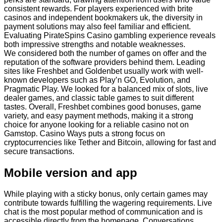
consistent rewards. For players experienced with brite
casinos and independent bookmakers uk, the diversity in
payment solutions may also feel familiar and efficient.
Evaluating PirateSpins Casino gambling experience reveals
both impressive strengths and notable weaknesses.
We considered both the number of games on offer and the
reputation of the software providers behind them. Leading
sites like Freshbet and Goldenbet usually work with well-
known developers such as Play’n GO, Evolution, and
Pragmatic Play. We looked for a balanced mix of slots, live
dealer games, and classic table games to suit different
tastes. Overall, Freshbet combines good bonuses, game
variety, and easy payment methods, making it a strong
choice for anyone looking for a reliable casino not on
Gamstop. Casino Ways puts a strong focus on
cryptocurrencies like Tether and Bitcoin, allowing for fast and
secure transactions.
Mobile version and app
While playing with a sticky bonus, only certain games may
contribute towards fulfilling the wagering requirements. Live
chat is the most popular method of communication and is
accessible directly from the homepage. Conversations