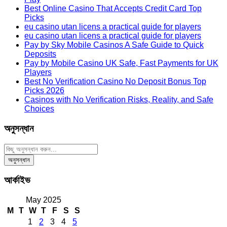
Best Online Casino That Accepts Credit Card Top
Picks
eu casino utan licens a practical guide for players
eu casino utan licens a practical guide for players
Pay by Sky Mobile Casinos A Safe Guide to Quick
Deposits
Pay by Mobile Casino UK Safe, Fast Payments for UK
Players
Best No Verification Casino No Deposit Bonus Top
Picks 2026
Casinos with No Verification Risks, Reality, and Safe
Choices
অনুসন্ধান
আর্কাইভ
May 2025
M
T
W
T
F
S
S
1
2
3
4
5