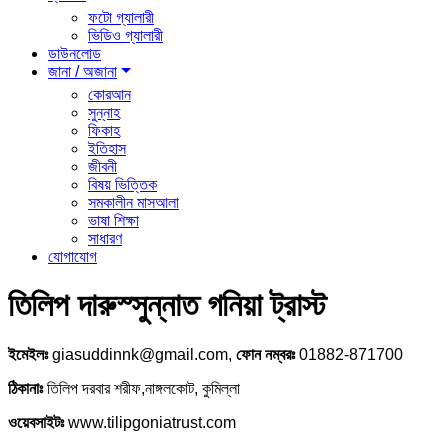
ফটো গ্যালারী
ভিডিও গ্যালারী
ডাউনলোড
জানা / অজানা
কোরআন
সুন্নাহ
ফিকাহ
ইতিহাস
জীবনী
বিষয় ভিত্তিক
সমকালীন মাসআলা
ভাষা শিক্ষা
সাধারণ
যোগাযোগ
তিলিপ দারুস্সুন্নাত গনিয়া ট্রাস্ট
ইমেইলঃ
giasuddinnk@gmail.com,
ফোন নম্বরঃ
01882-871700
ঠিকানাঃ
তিলিপ দরবার শরীফ,নাঙ্গলকোট, কুমিল্লা
ওয়েবসাইটঃ
www.tilipgoniatrust.com