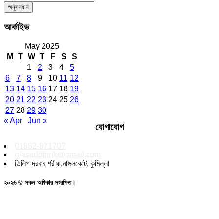
আর্কাইভ
May 2025
M
T
W
T
F
S
S
1
2
3
4
5
6
7
8
9
10
11
12
13
14
15
16
17
18
19
20
21
22
23
24
25
26
27
28
29
30
« Apr
Jun »
যোগাযোগ
01882-871707
giasuddinnk@gmail.com
তিলিপ দরবার শরীফ,নাঙ্গলকোট, কুমিল্লা
২০২৬ © সকল অধিকার সংরক্ষিত।