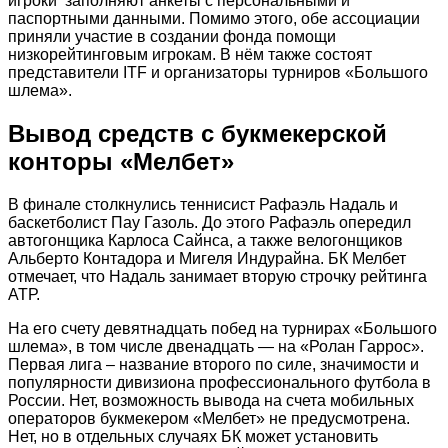
игроки заполняют анкеты с персональными и
паспортными данными. Помимо этого, обе ассоциации
приняли участие в создании фонда помощи
низкорейтинговым игрокам. В нём также состоят
представители ITF и организаторы турниров «Большого
шлема».
Вывод средств с букмекерской
конторы «Мелбет»
В финале столкнулись теннисист Рафаэль Надаль и
баскетболист Пау Газоль. До этого Рафаэль опередил
автогонщика Карлоса Сайнса, а также велогонщиков
Альберто Контадора и Мигеля Индурайна. БК Мелбет
отмечает, что Надаль занимает вторую строчку рейтинга
АТР.
На его счету девятнадцать побед на турнирах «Большого
шлема», в том числе двенадцать — на «Ролан Гаррос».
Первая лига – название второго по силе, значимости и
популярности дивизиона профессионального футбола в
России. Нет, возможность вывода на счета мобильных
операторов букмекером «Мелбет» не предусмотрена.
Нет, но в отдельных случаях БК может установить