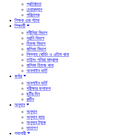
প্রতিষ্ঠাতা
চেয়ারম্যান
পরিচালক
শিক্ষক এবং স্টাফ
শিক্ষার্থী
দ্বীনিয়া বিভাগ
নুরানি বিভাগ
হিফজ বিভাগ
বালিকা বিভাগ
লিল্লাহ বোর্ডিং ও এতিম খানা
তাইন্দং গনিয়া মাদ্রাসা
বালিকা হিফজ খানা
অনলাইন ভর্তি
কর্নার
অনলাইন ভর্তি
পরীক্ষার ফলাফল
ছুটির দিন
রুটিন
অনুদান
অনুদান
অনুদান ফান্ড
অনুদান ট্র্যাক
দাতাগণ
গ্যালারী