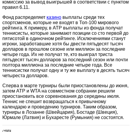
комиссию за вывод выигрышей в соответствии с пунктом
правил 6.11.
Фонд распределяет
казино
выплаты среди тех
спортсменов, которые не входят в Топ-100 мирового
рейтинга. К примеру, в ATP выплаты из фонда получат
теннисисты, которые занимают позиции со сто первой до
пятисотой в одиночном рейтинге. Исключениями станут
игроки, заработавшие хотя бы двести пятьдесят тысяч
долларов в прошлом сезоне или миллион за последние
четыре года. Их не получат те, кто выиграл триста
пятьдесят тысяч долларов за последний сезон или почти
полтора миллиона за последние четыре года. Все
теннисистки получат одну и ту же выплату в десять тысяч
четыреста долларов.
Сперва в марте турниры были приостановлены до июня,
затем ATP и WTA на совместном собрании решили
приостановить все соревнования до середины июля.
Теннис не спешит возвращаться к привычному
календарю и проведению турниров. Таким образом,
турниры в Лозанне (Швейцария), Бостаде (Швеция),
Юрмале (Латвия) и Бухаресте (Румыния) не состоятся.
শেয়ার