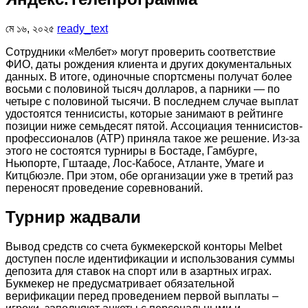
মে ১৬, ২০২৫
ready_text
Сотрудники «Мелбет» могут проверить соответствие
ФИО, даты рождения клиента и других документальных
данных. В итоге, одиночные спортсмены получат более
восьми с половиной тысяч долларов, а парники — по
четыре с половиной тысячи. В последнем случае выплат
удостоятся теннисисты, которые занимают в рейтинге
позиции ниже семьдесят пятой. Ассоциация теннисистов-
профессионалов (ATP) приняла такое же решение. Из-за
этого не состоятся турниры в Бостаде, Гамбурге,
Ньюпорте, Гштааде, Лос-Кабосе, Атланте, Умаге и
Китцбюэле. При этом, обе организации уже в третий раз
переносят проведение соревнований.
Турнир жадвали
Вывод средств со счета букмекерской конторы Melbet
доступен после идентификации и использования суммы
депозита для ставок на спорт или в азартных играх.
Букмекер не предусматривает обязательной
верификации перед проведением первой выплаты –