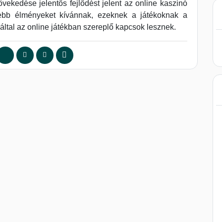
vekedése jelentős fejlődést jelent az online kaszinó
sebb élményeket kívánnak, ezeknek a játékoknak a
által az online játékban szereplő kapcsok lesznek.