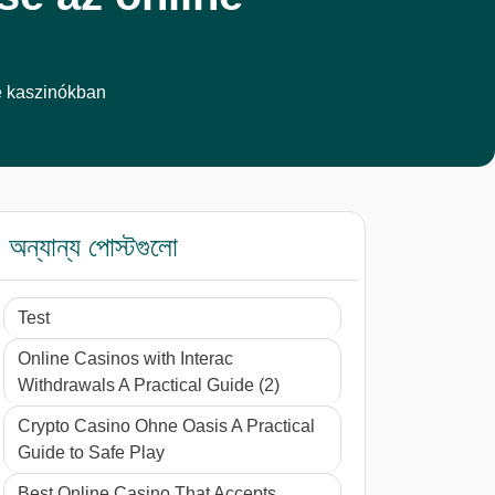
e kaszinókban
অন্যান্য পোস্টগুলো
Test
Online Casinos with Interac
Withdrawals A Practical Guide (2)
Crypto Casino Ohne Oasis A Practical
Guide to Safe Play
Best Online Casino That Accepts