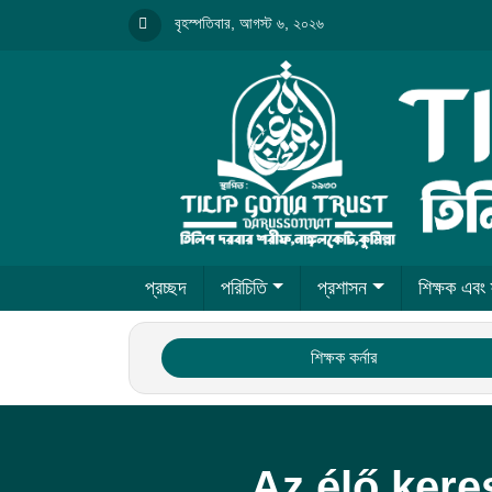
বৃহস্পতিবার, আগস্ট ৬, ২০২৬
প্রচ্ছদ
পরিচিতি
প্রশাসন
শিক্ষক এবং 
শিক্ষক কর্নার
Az élő kere