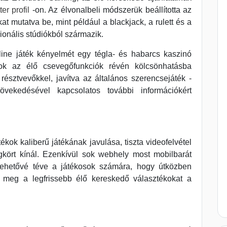
tter profil
-on. Az élvonalbeli módszerük beállította az
kat mutatva be, mint például a blackjack, a rulett és a
ionális stúdiókból származik.
line játék kényelmét egy tégla- és habarcs kaszinó
osok az élő csevegőfunkciók révén kölcsönhatásba
észtvevőkkel, javítva az általános szerencsejáték -
vekedésével kapcsolatos további információkért
ékok kaliberű játékának javulása, tiszta videofelvétel
kört kínál. Ezenkívül sok webhely most mobilbarát
 lehetővé téve a játékosok számára, hogy útközben
e meg a legfrissebb élő kereskedő választékokat a