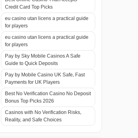
Credit Card Top Picks
eu casino utan licens a practical guide
for players
eu casino utan licens a practical guide
for players
Pay by Sky Mobile Casinos A Safe
Guide to Quick Deposits
Pay by Mobile Casino UK Safe, Fast
Payments for UK Players
Best No Verification Casino No Deposit
Bonus Top Picks 2026
Casinos with No Verification Risks,
Reality, and Safe Choices