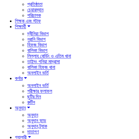
প্রতিষ্ঠাতা
চেয়ারম্যান
পরিচালক
শিক্ষক এবং স্টাফ
শিক্ষার্থী
দ্বীনিয়া বিভাগ
নুরানি বিভাগ
হিফজ বিভাগ
বালিকা বিভাগ
লিল্লাহ বোর্ডিং ও এতিম খানা
তাইন্দং গনিয়া মাদ্রাসা
বালিকা হিফজ খানা
অনলাইন ভর্তি
কর্নার
অনলাইন ভর্তি
পরীক্ষার ফলাফল
ছুটির দিন
রুটিন
অনুদান
অনুদান
অনুদান ফান্ড
অনুদান ট্র্যাক
দাতাগণ
গ্যালারী