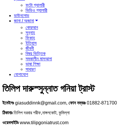
ফটো গ্যালারী
ভিডিও গ্যালারী
ডাউনলোড
জানা / অজানা
কোরআন
সুন্নাহ
ফিকাহ
ইতিহাস
জীবনী
বিষয় ভিত্তিক
সমকালীন মাসআলা
ভাষা শিক্ষা
সাধারণ
যোগাযোগ
তিলিপ দারুস্সুন্নাত গনিয়া ট্রাস্ট
ইমেইলঃ
giasuddinnk@gmail.com,
ফোন নম্বরঃ
01882-871700
ঠিকানাঃ
তিলিপ দরবার শরীফ,নাঙ্গলকোট, কুমিল্লা
ওয়েবসাইটঃ
www.tilipgoniatrust.com