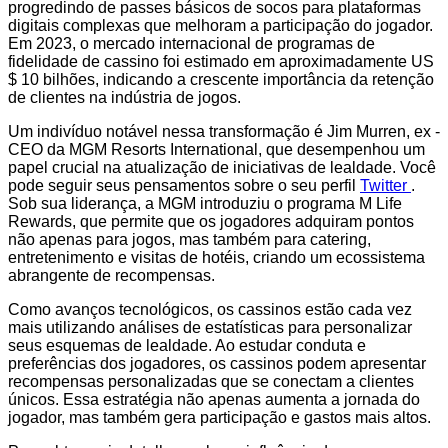
progredindo de passes básicos de socos para plataformas
digitais complexas que melhoram a participação do jogador.
Em 2023, o mercado internacional de programas de
fidelidade de cassino foi estimado em aproximadamente US
$ 10 bilhões, indicando a crescente importância da retenção
de clientes na indústria de jogos.
Um indivíduo notável nessa transformação é Jim Murren, ex -
CEO da MGM Resorts International, que desempenhou um
papel crucial na atualização de iniciativas de lealdade. Você
pode seguir seus pensamentos sobre o seu perfil
Twitter
.
Sob sua liderança, a MGM introduziu o programa M Life
Rewards, que permite que os jogadores adquiram pontos
não apenas para jogos, mas também para catering,
entretenimento e visitas de hotéis, criando um ecossistema
abrangente de recompensas.
Como avanços tecnológicos, os cassinos estão cada vez
mais utilizando análises de estatísticas para personalizar
seus esquemas de lealdade. Ao estudar conduta e
preferências dos jogadores, os cassinos podem apresentar
recompensas personalizadas que se conectam a clientes
únicos. Essa estratégia não apenas aumenta a jornada do
jogador, mas também gera participação e gastos mais altos.