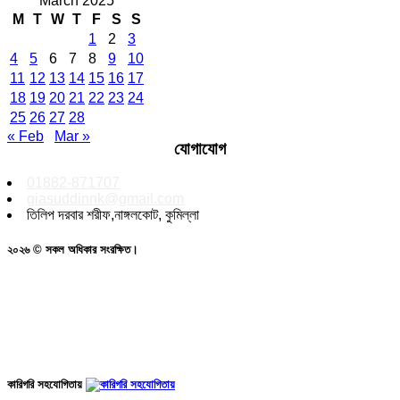
March 2025
M
T
W
T
F
S
S
1
2
3
4
5
6
7
8
9
10
11
12
13
14
15
16
17
18
19
20
21
22
23
24
25
26
27
28
« Feb
Mar »
যোগাযোগ
01882-871707
giasuddinnk@gmail.com
তিলিপ দরবার শরীফ,নাঙ্গলকোট, কুমিল্লা
২০২৬ © সকল অধিকার সংরক্ষিত।
কারিগরি সহযোগিতায়