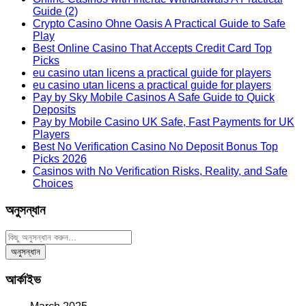
Guide (2)
Crypto Casino Ohne Oasis A Practical Guide to Safe
Play
Best Online Casino That Accepts Credit Card Top
Picks
eu casino utan licens a practical guide for players
eu casino utan licens a practical guide for players
Pay by Sky Mobile Casinos A Safe Guide to Quick
Deposits
Pay by Mobile Casino UK Safe, Fast Payments for UK
Players
Best No Verification Casino No Deposit Bonus Top
Picks 2026
Casinos with No Verification Risks, Reality, and Safe
Choices
অনুসন্ধান
আর্কাইভ