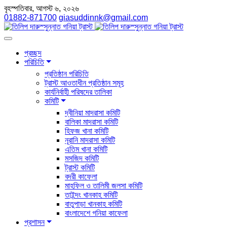
বৃহস্পতিবার, আগস্ট ৬, ২০২৬
01882-871700
giasuddinnk@gmail.com
প্রচ্ছদ
পরিচিতি
প্রতিষ্ঠান পরিচিতি
ট্রাস্ট আওতাধীন প্রতিষ্ঠান সমূহ
কার্যনির্বাহী পরিষদের তালিকা
কমিটি
দ্বীনিয়া মাদরাসা কমিটি
বালিকা মাদরাসা কমিটি
হিফজ খানা কমিটি
নূরানি মাদরাসা কমিটি
এতিম খানা কমিটি
মসজিদ কমিটি
ট্রাস্ট কমিটি
বদরী কাফেলা
মাহফিল ও তালিমী জলসা কমিটি
তাইন্দং খানকাহ কমিটি
বাতুপাড়া খানকাহ কমিটি
বাংলাদেশে গনিয়া কাফেলা
প্রশাসন