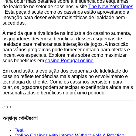
Para obter mais detalhes sobre a influência dos esquemas
de lealdade no setor de cassinos, visite
The New York Times
. Esta peça discute como os cassinos estão aproveitando a
inovação para desenvolver mais táticas de lealdade bem -
sucedidas.
À medida que a rivalidade na indústria do cassino aumenta,
os jogadores devem se beneficiar desses esquemas de
lealdade para melhorar sua interação de jogos. A inscrição
para vários programas pode fornecer entrada para ofertas e
incentivos especiais. Explore mais sobre como maximizar
seus benefícios em
casino Portugal online
.
Em conclusão, a evolução dos esquemas de fidelidade do
cassino reflete tendências mais amplas no envolvimento e
tecnologia do cliente. Como os cassinos persistem para
criar, os jogadores podem antecipar experiências ainda mais
personalizadas e benéficas no próximo período.
শেয়ার
অন্যান্য পোস্টগুলো
Test
Online Casinos with Interac Withdrawals A Practical