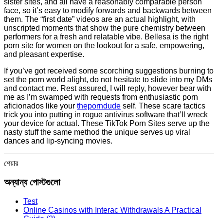
sister sites, and all have a reasonably comparable person
face, so it’s easy to modify forwards and backwards between
them. The “first date” videos are an actual highlight, with
unscripted moments that show the pure chemistry between
performers for a fresh and relatable vibe. Bellesa is the right
porn site for women on the lookout for a safe, empowering,
and pleasant expertise.
If you’ve got received some scorching suggestions burning to
set the porn world alight, do not hesitate to slide into my DMs
and contact me. Rest assured, I will reply, however bear with
me as I’m swamped with requests from enthusiastic porn
aficionados like your
theporndude
self. These scare tactics
trick you into putting in rogue antivirus software that’ll wreck
your device for actual. These TikTok Porn Sites serve up the
nasty stuff the same method the unique serves up viral
dances and lip-syncing movies.
শেয়ার
অন্যান্য পোস্টগুলো
Test
Online Casinos with Interac Withdrawals A Practical