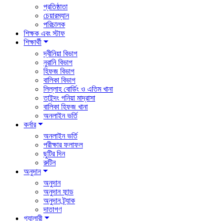
প্রতিষ্ঠাতা
চেয়ারম্যান
পরিচালক
শিক্ষক এবং স্টাফ
শিক্ষার্থী
দ্বীনিয়া বিভাগ
নুরানি বিভাগ
হিফজ বিভাগ
বালিকা বিভাগ
লিল্লাহ বোর্ডিং ও এতিম খানা
তাইন্দং গনিয়া মাদ্রাসা
বালিকা হিফজ খানা
অনলাইন ভর্তি
কর্নার
অনলাইন ভর্তি
পরীক্ষার ফলাফল
ছুটির দিন
রুটিন
অনুদান
অনুদান
অনুদান ফান্ড
অনুদান ট্র্যাক
দাতাগণ
গ্যালারী