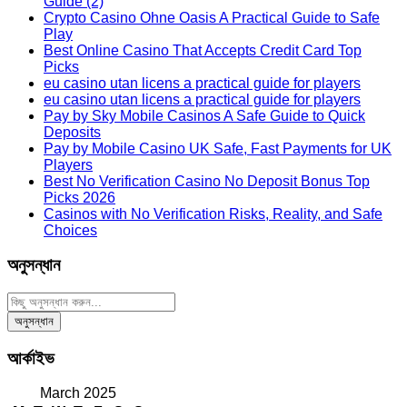
Guide (2)
Crypto Casino Ohne Oasis A Practical Guide to Safe
Play
Best Online Casino That Accepts Credit Card Top
Picks
eu casino utan licens a practical guide for players
eu casino utan licens a practical guide for players
Pay by Sky Mobile Casinos A Safe Guide to Quick
Deposits
Pay by Mobile Casino UK Safe, Fast Payments for UK
Players
Best No Verification Casino No Deposit Bonus Top
Picks 2026
Casinos with No Verification Risks, Reality, and Safe
Choices
অনুসন্ধান
আর্কাইভ
March 2025