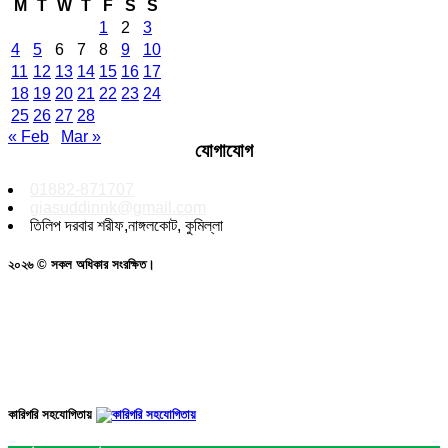
M
T
W
T
F
S
S
1
2
3
4
5
6
7
8
9
10
11
12
13
14
15
16
17
18
19
20
21
22
23
24
25
26
27
28
« Feb
Mar »
যোগাযোগ
01882-871707
giasuddinnk@gmail.com
তিলিপ দরবার শরীফ,নাঙ্গলকোট, কুমিল্লা
২০২৬ © সকল অধিকার সংরক্ষিত।
কারিগরি সহযোগিতায়