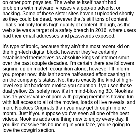
on other porn paysites. The website itself hasn’t had
problems with malware, viruses via pop-up adverts, or
hacking. Some of these sister sites haven’t uploaded shortly,
so they could be dead, however that’s still tons of content.
That’s not only for its high quality of content, though, as the
web site was a target of a safety breach in 2016, where users
had their email addresses and passwords exposed.
It’s type of ironic, because they ain’t the most recent kid on
the high-tech digital block, however they’ve certainly
established themselves as absolute kings of internet smut
over the past couple decades. I’m certain there are followers
signing up on model recognition alone, however I’ll inform
you proper now, this isn’t some half-assed effort cashing in
on the company’s status. No, this is exactly the kind of high-
level explicit hardcore erotica you count on if you see those
dual yellow Zs, solely now it’s in mind-blowing 3D. Nookies
has 15 years’ value of porn with paying members having fun
with full access to all of the movies, loads of live reveals, and
more Nookies Originals than you may get through in one
month. Just if you suppose you’ve seen all one of the best
videos, Nookies adds one thing new to enjoy every day. If
you like massive tits bouncing in your face, you’re going to
love the cowgirl section.