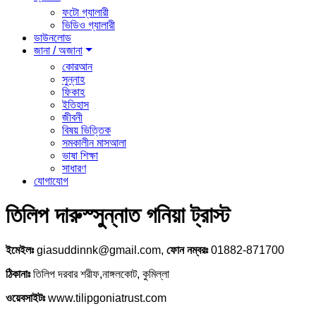
ফটো গ্যালারী
ভিডিও গ্যালারী
ডাউনলোড
জানা / অজানা
কোরআন
সুন্নাহ
ফিকাহ
ইতিহাস
জীবনী
বিষয় ভিত্তিক
সমকালীন মাসআলা
ভাষা শিক্ষা
সাধারণ
যোগাযোগ
তিলিপ দারুস্সুন্নাত গনিয়া ট্রাস্ট
ইমেইলঃ
giasuddinnk@gmail.com,
ফোন নম্বরঃ
01882-871700
ঠিকানাঃ
তিলিপ দরবার শরীফ,নাঙ্গলকোট, কুমিল্লা
ওয়েবসাইটঃ
www.tilipgoniatrust.com