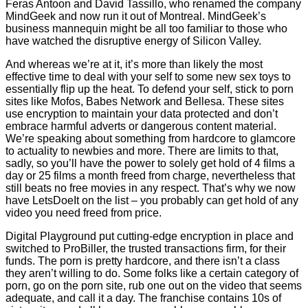
Feras Antoon and David Tassillo, who renamed the company
MindGeek and now run it out of Montreal. MindGeek’s
business mannequin might be all too familiar to those who
have watched the disruptive energy of Silicon Valley.
And whereas we’re at it, it’s more than likely the most
effective time to deal with your self to some new sex toys to
essentially flip up the heat. To defend your self, stick to porn
sites like Mofos, Babes Network and Bellesa. These sites
use encryption to maintain your data protected and don’t
embrace harmful adverts or dangerous content material.
We’re speaking about something from hardcore to glamcore
to actuality to newbies and more. There are limits to that,
sadly, so you’ll have the power to solely get hold of 4 films a
day or 25 films a month freed from charge, nevertheless that
still beats no free movies in any respect. That’s why we now
have LetsDoeIt on the list – you probably can get hold of any
video you need freed from price.
Digital Playground put cutting-edge encryption in place and
switched to ProBiller, the trusted transactions firm, for their
funds. The porn is pretty hardcore, and there isn’t a class
they aren’t willing to do. Some folks like a certain category of
porn, go on the porn site, rub one out on the video that seems
adequate, and call it a day. The franchise contains 10s of