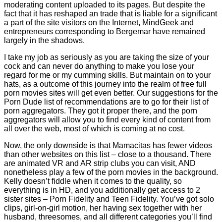
moderating content uploaded to its pages. But despite the
fact that it has reshaped an trade that is liable for a significant
a part of the site visitors on the Internet, MindGeek and
entrepreneurs corresponding to Bergemar have remained
largely in the shadows.
I take my job as seriously as you are taking the size of your
cock and can never do anything to make you lose your
regard for me or my cumming skills. But maintain on to your
hats, as a outcome of this journey into the realm of free full
porn movies sites will get even better. Our suggestions for the
Porn Dude list of recommendations are to go for their list of
porn aggregators. They got it proper there, and the porn
aggregators will allow you to find every kind of content from
all over the web, most of which is coming at no cost.
Now, the only downside is that Mamacitas has fewer videos
than other websites on this list – close to a thousand. There
are animated VR and AR strip clubs you can visit, AND
nonetheless play a few of the porn movies in the background.
Kelly doesn’t fiddle when it comes to the quality, so
everything is in HD, and you additionally get access to 2
sister sites – Porn Fidelity and Teen Fidelity. You’ve got solo
clips, girl-on-girl motion, her having sex together with her
husband, threesomes, and all different categories you’ll find