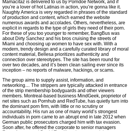
Mamacitaz is delivered to us by Porndoe Network, and if
you’re a lover of hot Latinas in action, you’re gonna like it.
Naughty America is very regarded in phrases of the standard
of production and content, which earned the website
numerous awards and accolades. Others, nevertheless, are
explicit in regards to the type of girls they need of their porn.
For these of you too younger to remember, BangBus was
about Dirty Sanchez and his bros cruising the streets of
Miami and choosing up women to have sex with. With a
modern, trendy design and a carefully curated library of moral
content material, Bellesa prioritizes authenticity and
connection over stereotypes. The site has been round for
over two decades, and it’s been clean sailing ever since its
inception – no reports of malware, hackings, or scams.
The group aims to supply assist, information, and
networking… The strippers are typically attacked in entrance
of the strip membership bodyguards and other viewers
members. Montreal-based business MindGeek, proprietor of
net sites such as Pornhub and RedTube, has quietly turn into
the dominant porn firm, with little or no scrutiny or
accountability. His run as one of many world’s strongest
individuals in porn came to an abrupt end in late 2012 when
German public prosecutors charged him with tax evasion.
Soon after, he offered the corporate to senior managers