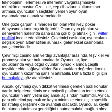
teknolojinin ilerlemesi ve internetin yaygınlaşmasıyla
mümkün olmuştur. Özellikle, cep cihazların kullanımının
artması, oyuncuların seçtikleri yerden oyun oyun
oynamalarına olanak vermektedir.
Öne göze çarpan isimlerden biri olan Phil Ivey, poker
dünyasında tanınmış bir figürdür. Onun oyun planları ve
deneyimleri hakkında daha daha çok bilgi almak için
Twitter
profilini
incele edebilirsiniz. Çevrimiçi casinolar, oyunculara
değişik oyun alternatifleri sunarak, geleneksel casinolarla
yarış etmektedir.
Çevrimiçi casinoların verdiği avantajlar arasında, teşvikler ve
promosyonlar yer bulunmaktadır. Oyuncular, üye
olduklarında veya özgül oyunları oynadıklarında çeşitli
teşvikler elde sağlayabilirler. Bu olanakları değerlendirmek,
oyuncuların kazanma şansını artırabilir. Daha fazla bilgi için
bu makaleyi
göz atabilirsiniz.
Ancak, çevrimiçi oyun dikkat verilmesi gereken bazı konular
vardır. belgelendirilmiş ve emniyetli platformları tercih etmek,
oyuncuların emniyetini sağlamak açısından mühimdir. Ayrıca,
para yönetimi yapmak ve kaybı minimize etmek için spesifik
bir strateji geliştirmek de avantajlı olacaktır. Oyuncular, keyfin
ön planda tutulması gerektiğini unutmamalıdır; mağlup olma