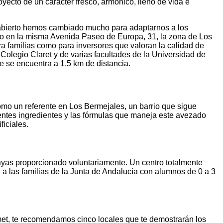
cto de un carácter fresco, armónico, lleno de vida e
o abierto hemos cambiado mucho para adaptarnos a los
io en la misma Avenida Paseo de Europa, 31, la zona de Los
a familias como para inversores que valoran la calidad de
 Colegio Claret y de varias facultades de la Universidad de
ue se encuentra a 1,5 km de distancia.
omo un referente en Los Bermejales, un barrio que sigue
ntes ingredientes y las fórmulas que maneja este avezado
ficiales.
ayas proporcionado voluntariamente. Un centro totalmente
a las familias de la Junta de Andalucía con alumnos de 0 a 3
et, te recomendamos cinco locales que te demostrarán los