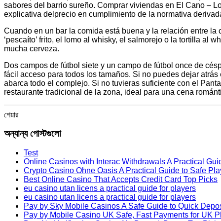
sabores del barrio sureño. Comprar viviendas en El Cano – Lo
explicativa delprecio en cumplimiento de la normativa deri
Cuando en un bar la comida está buena y la relación entre la c
‘pescaíto’ frito, el lomo al whisky, el salmorejo o la tortilla a
mucha cerveza.
Dos campos de fútbol siete y un campo de fútbol once de césp
fácil acceso para todos los tamaños. Si no puedes dejar atrás 
abarca todo el complejo. Si no tuvieras suficiente con el Pa
restaurante tradicional de la zona, ideal para una cena romá
শেয়ার
অন্যান্য পোস্টগুলো
Test
Online Casinos with Interac Withdrawals A Practical Gui
Crypto Casino Ohne Oasis A Practical Guide to Safe Pla
Best Online Casino That Accepts Credit Card Top Picks
eu casino utan licens a practical guide for players
eu casino utan licens a practical guide for players
Pay by Sky Mobile Casinos A Safe Guide to Quick Depos
Pay by Mobile Casino UK Safe, Fast Payments for UK P