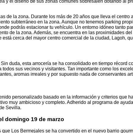
 y el diseño de sus zonas comunes sobresalen dotando al proye
lias de la zona. Durante los más de 20 años que lleva el centr
miento subterráneo en la zona. Aunque no tenemos parking prop
nde podrás estacionar tu vehículo. Un entorno idóneo tanto par
miento de la zona. Además, se encuentra en las proximidades del
ue está cerca del mayor centro comercial de la ciudad, Lagoh, q
 Sin duda, esta arrocería se ha consolidado en tiempo récord c
odos sus vecinos y visitantes. Tan importante como los excele
antes, aromas irreales y por supuesto nada de conservantes arti
enido personalizado basado en la información y criterios que h
tivo muy ambicioso y completo. Adherido al programa de ayuda 
de Sevilla.
e el domingo 19 de marzo
que Los Bermejales se ha convertido en el nuevo barrio gourm