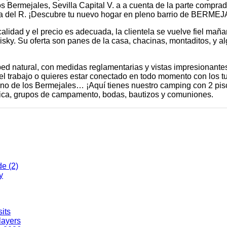
s Bermejales, Sevilla Capital V. a a cuenta de la parte compra
vada del R. ¡Descubre tu nuevo hogar en pleno barrio de BERM
alidad y el precio es adecuada, la clientela se vuelve fiel mañ
l whisky. Su oferta son panes de la casa, chacinas, montaditos, y 
ed natural, con medidas reglamentarias y vistas impresionante
el trabajo o quieres estar conectado en todo momento con los tu
ntano de los Bermejales… ¡Aquí tienes nuestro camping con 2 pi
ntica, grupos de campamento, bodas, bautizos y comuniones.
de (2)
y
its
layers