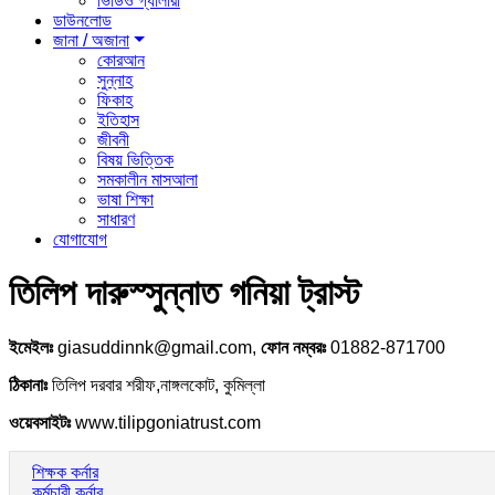
ভিডিও গ্যালারী
ডাউনলোড
জানা / অজানা
কোরআন
সুন্নাহ
ফিকাহ
ইতিহাস
জীবনী
বিষয় ভিত্তিক
সমকালীন মাসআলা
ভাষা শিক্ষা
সাধারণ
যোগাযোগ
তিলিপ দারুস্সুন্নাত গনিয়া ট্রাস্ট
ইমেইলঃ
giasuddinnk@gmail.com,
ফোন নম্বরঃ
01882-871700
ঠিকানাঃ
তিলিপ দরবার শরীফ,নাঙ্গলকোট, কুমিল্লা
ওয়েবসাইটঃ
www.tilipgoniatrust.com
শিক্ষক কর্নার
কর্মচারী কর্নার