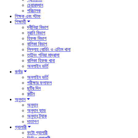
চেয়ারম্যান
পরিচালক
শিক্ষক এবং স্টাফ
শিক্ষার্থী
দ্বীনিয়া বিভাগ
নুরানি বিভাগ
হিফজ বিভাগ
বালিকা বিভাগ
লিল্লাহ বোর্ডিং ও এতিম খানা
তাইন্দং গনিয়া মাদ্রাসা
বালিকা হিফজ খানা
অনলাইন ভর্তি
কর্নার
অনলাইন ভর্তি
পরীক্ষার ফলাফল
ছুটির দিন
রুটিন
অনুদান
অনুদান
অনুদান ফান্ড
অনুদান ট্র্যাক
দাতাগণ
গ্যালারী
ফটো গ্যালারী