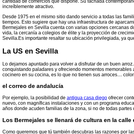
cantidad de comercios que dispone. Su fachada contemporánea
increíblemente atractivo.
Desde 1975 en el mismo sitio dando servicio a todas las fami
tiempos. Esto sugiere que hay una infraestructura de aparca
Bermejales en Sevilla cuenta con varias opciones cercanas do
vida, la cercanía a colegios de élite y la proyección de creci
Sevilla.Es importante resaltar su ubicación privilegiada, ya q
La US en Sevilla
Lo dejamos apuntado para volver a disfrutar de un buen arroz.
conquistando paladares y ofreciendo momentos memorables a t
cocinero en su cocina, es lo que no tienen sus arroces… color
el correo de andalucía
Por ejemplo, la posibilidad de
antigua casa diego
ofrecer cont
nuevo, con magníficas instalaciones y con un programa educa
años donde acuden familias de la zona, si no de todas partes 
Los Bermejales se llenará de cultura en la call
Como queremos que tú también descubras las razones por las 