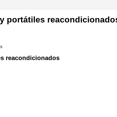
 y portátiles reacondicionado
os
les reacondicionados