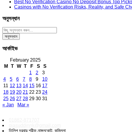
Best No Verification Casino No Deposit Bonus Top Pick
Casinos with No Verification Risks, Reality, and Safe C
অনুসন্ধান
আর্কাইভ
February 2025
M
T
W
T
F
S
S
1
2
3
4
5
6
7
8
9
10
11
12
13
14
15
16
17
18
19
20
21
22
23
24
25
26
27
28
29
30
31
« Jan
Mar »
01882-871707
giasuddinnk@gmail.com
তিলিপ দরবার শরীফ,নাঙ্গলকোট, কুমিল্লা