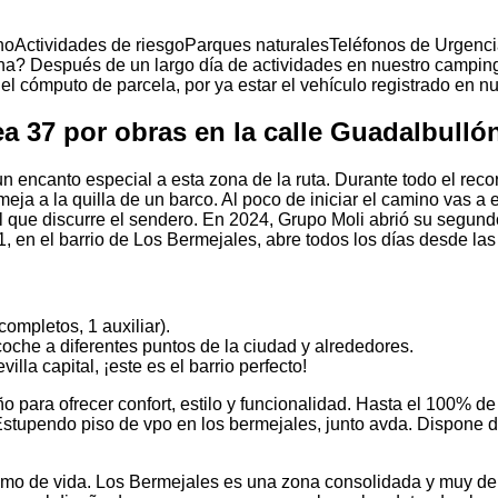
noActividades de riesgoParques naturalesTeléfonos de Urgenc
na? Después de un largo día de actividades en nuestro camping 
el cómputo de parcela, por ya estar el vehículo registrado en nu
ea 37 por obras en la calle Guadalbulló
 encanto especial a esta zona de la ruta. Durante todo el rec
meja a la quilla de un barco. Al poco de iniciar el camino vas 
el que discurre el sendero. En 2024, Grupo Moli abrió su segund
 1, en el barrio de Los Bermejales, abre todos los días desde l
completos, 1 auxiliar).
coche a diferentes puntos de la ciudad y alrededores.
lla capital, ¡este es el barrio perfecto!
 para ofrecer confort, estilo y funcionalidad. Hasta el 100% de
Estupendo piso de vpo en los bermejales, junto avda. Dispone
ónimo de vida. Los Bermejales es una zona consolidada y muy dem