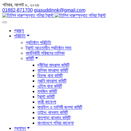
শনিবার, আগস্ট ৮, ২০২৬
01882-871700
giasuddinnk@gmail.com
প্রচ্ছদ
পরিচিতি
প্রতিষ্ঠান পরিচিতি
ট্রাস্ট আওতাধীন প্রতিষ্ঠান সমূহ
কার্যনির্বাহী পরিষদের তালিকা
কমিটি
দ্বীনিয়া মাদরাসা কমিটি
বালিকা মাদরাসা কমিটি
হিফজ খানা কমিটি
নূরানি মাদরাসা কমিটি
এতিম খানা কমিটি
মসজিদ কমিটি
ট্রাস্ট কমিটি
বদরী কাফেলা
মাহফিল ও তালিমী জলসা কমিটি
তাইন্দং খানকাহ কমিটি
বাতুপাড়া খানকাহ কমিটি
বাংলাদেশে গনিয়া কাফেলা
প্রশাসন