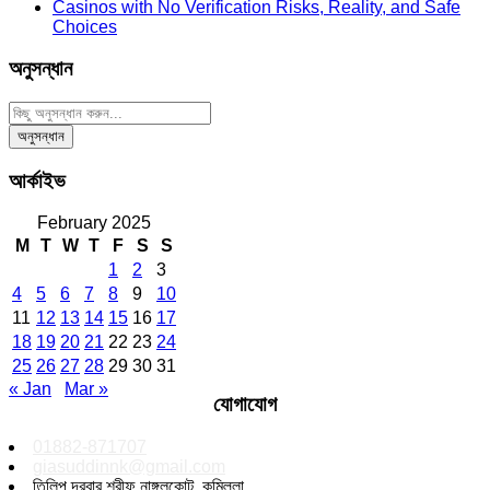
Casinos with No Verification Risks, Reality, and Safe
Choices
অনুসন্ধান
আর্কাইভ
February 2025
M
T
W
T
F
S
S
1
2
3
4
5
6
7
8
9
10
11
12
13
14
15
16
17
18
19
20
21
22
23
24
25
26
27
28
29
30
31
« Jan
Mar »
যোগাযোগ
01882-871707
giasuddinnk@gmail.com
তিলিপ দরবার শরীফ,নাঙ্গলকোট, কুমিল্লা