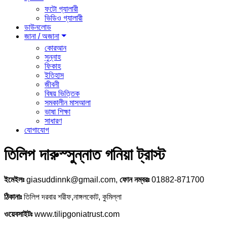
ফটো গ্যালারী
ভিডিও গ্যালারী
ডাউনলোড
জানা / অজানা
কোরআন
সুন্নাহ
ফিকাহ
ইতিহাস
জীবনী
বিষয় ভিত্তিক
সমকালীন মাসআলা
ভাষা শিক্ষা
সাধারণ
যোগাযোগ
তিলিপ দারুস্সুন্নাত গনিয়া ট্রাস্ট
ইমেইলঃ
giasuddinnk@gmail.com,
ফোন নম্বরঃ
01882-871700
ঠিকানাঃ
তিলিপ দরবার শরীফ,নাঙ্গলকোট, কুমিল্লা
ওয়েবসাইটঃ
www.tilipgoniatrust.com