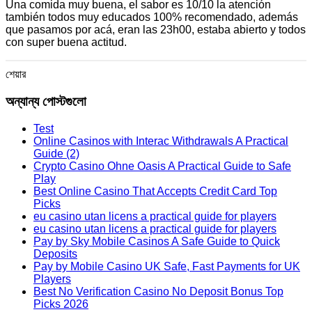
Una comida muy buena, el sabor es 10/10 la atención
también todos muy educados 100% recomendado, además
que pasamos por acá, eran las 23h00, estaba abierto y todos
con super buena actitud.
শেয়ার
অন্যান্য পোস্টগুলো
Test
Online Casinos with Interac Withdrawals A Practical
Guide (2)
Crypto Casino Ohne Oasis A Practical Guide to Safe
Play
Best Online Casino That Accepts Credit Card Top
Picks
eu casino utan licens a practical guide for players
eu casino utan licens a practical guide for players
Pay by Sky Mobile Casinos A Safe Guide to Quick
Deposits
Pay by Mobile Casino UK Safe, Fast Payments for UK
Players
Best No Verification Casino No Deposit Bonus Top
Picks 2026