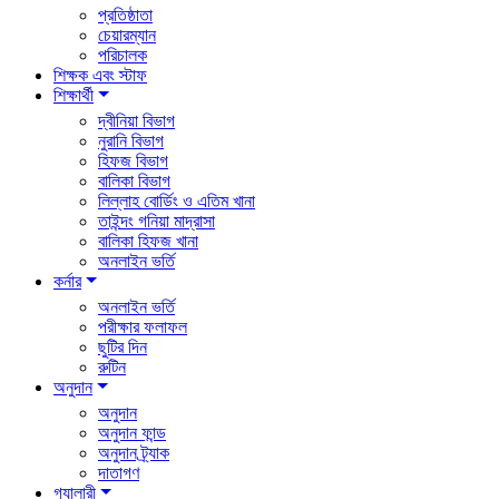
প্রতিষ্ঠাতা
চেয়ারম্যান
পরিচালক
শিক্ষক এবং স্টাফ
শিক্ষার্থী
দ্বীনিয়া বিভাগ
নুরানি বিভাগ
হিফজ বিভাগ
বালিকা বিভাগ
লিল্লাহ বোর্ডিং ও এতিম খানা
তাইন্দং গনিয়া মাদ্রাসা
বালিকা হিফজ খানা
অনলাইন ভর্তি
কর্নার
অনলাইন ভর্তি
পরীক্ষার ফলাফল
ছুটির দিন
রুটিন
অনুদান
অনুদান
অনুদান ফান্ড
অনুদান ট্র্যাক
দাতাগণ
গ্যালারী