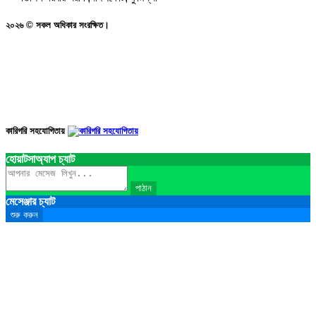
২০২৬ © সকল অধিকার সংরক্ষিত।
কারিগরি সহযোগিতায়
হোয়াটসাঅ্যাপ চ্যাট
পাঠান
মেসেঞ্জার চ্যাট
শুরু করুন