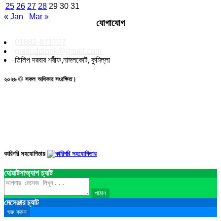
25
26
27
28
29
30
31
« Jan
Mar »
যোগাযোগ
01882-871707
giasuddinnk@gmail.com
তিলিপ দরবার শরীফ,নাঙ্গলকোট, কুমিল্লা
২০২৬ © সকল অধিকার সংরক্ষিত।
কারিগরি সহযোগিতায়
হোয়াটসাঅ্যাপ চ্যাট
পাঠান
মেসেঞ্জার চ্যাট
শুরু করুন