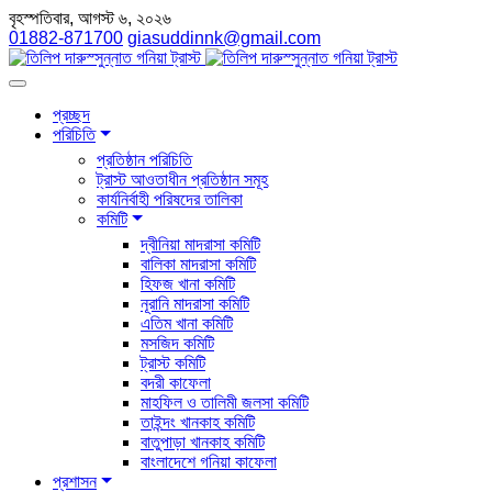
বৃহস্পতিবার, আগস্ট ৬, ২০২৬
01882-871700
giasuddinnk@gmail.com
প্রচ্ছদ
পরিচিতি
প্রতিষ্ঠান পরিচিতি
ট্রাস্ট আওতাধীন প্রতিষ্ঠান সমূহ
কার্যনির্বাহী পরিষদের তালিকা
কমিটি
দ্বীনিয়া মাদরাসা কমিটি
বালিকা মাদরাসা কমিটি
হিফজ খানা কমিটি
নূরানি মাদরাসা কমিটি
এতিম খানা কমিটি
মসজিদ কমিটি
ট্রাস্ট কমিটি
বদরী কাফেলা
মাহফিল ও তালিমী জলসা কমিটি
তাইন্দং খানকাহ কমিটি
বাতুপাড়া খানকাহ কমিটি
বাংলাদেশে গনিয়া কাফেলা
প্রশাসন