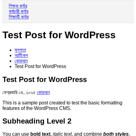
শিক্ষক কর্নার
কর্মচারী কর্নার
শিক্ষার্থী কর্নার
Test Post for WordPress
মুলপাতা
আর্টিকেল
কোরআন
Test Post for WordPress
Test Post for WordPress
ফেব্রুয়ারি ০৪, ২০২৫
কোরআন
This is a sample post created to test the basic formatting
features of the WordPress CMS.
Subheading Level 2
You can use
bold text
,
italic text
, and combine
both styles
.