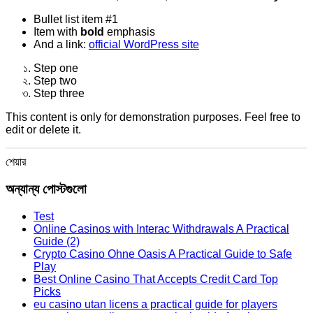
Bullet list item #1
Item with
bold
emphasis
And a link:
official WordPress site
Step one
Step two
Step three
This content is only for demonstration purposes. Feel free to
edit or delete it.
শেয়ার
অন্যান্য পোস্টগুলো
Test
Online Casinos with Interac Withdrawals A Practical
Guide (2)
Crypto Casino Ohne Oasis A Practical Guide to Safe
Play
Best Online Casino That Accepts Credit Card Top
Picks
eu casino utan licens a practical guide for players