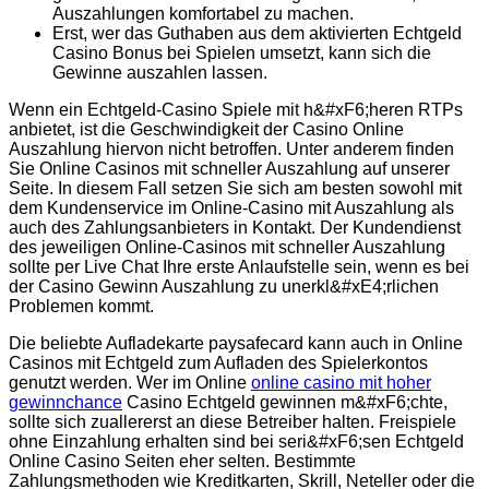
Auszahlungen komfortabel zu machen.
Erst, wer das Guthaben aus dem aktivierten Echtgeld
Casino Bonus bei Spielen umsetzt, kann sich die
Gewinne auszahlen lassen.
Wenn ein Echtgeld-Casino Spiele mit h&#xF6;heren RTPs
anbietet, ist die Geschwindigkeit der Casino Online
Auszahlung hiervon nicht betroffen. Unter anderem finden
Sie Online Casinos mit schneller Auszahlung auf unserer
Seite. In diesem Fall setzen Sie sich am besten sowohl mit
dem Kundenservice im Online-Casino mit Auszahlung als
auch des Zahlungsanbieters in Kontakt. Der Kundendienst
des jeweiligen Online-Casinos mit schneller Auszahlung
sollte per Live Chat Ihre erste Anlaufstelle sein, wenn es bei
der Casino Gewinn Auszahlung zu unerkl&#xE4;rlichen
Problemen kommt.
Die beliebte Aufladekarte paysafecard kann auch in Online
Casinos mit Echtgeld zum Aufladen des Spielerkontos
genutzt werden. Wer im Online
online casino mit hoher
gewinnchance
Casino Echtgeld gewinnen m&#xF6;chte,
sollte sich zuallererst an diese Betreiber halten. Freispiele
ohne Einzahlung erhalten sind bei seri&#xF6;sen Echtgeld
Online Casino Seiten eher selten. Bestimmte
Zahlungsmethoden wie Kreditkarten, Skrill, Neteller oder die