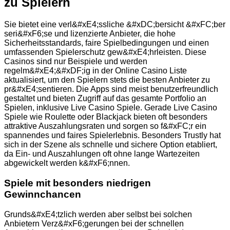
zu Spielern
Sie bietet eine verl&#xE4;ssliche &#xDC;bersicht &#xFC;ber
seri&#xF6;se und lizenzierte Anbieter, die hohe
Sicherheitsstandards, faire Spielbedingungen und einen
umfassenden Spielerschutz gew&#xE4;hrleisten. Diese
Casinos sind nur Beispiele und werden
regelm&#xE4;&#xDF;ig in der Online Casino Liste
aktualisiert, um den Spielern stets die besten Anbieter zu
pr&#xE4;sentieren. Die Apps sind meist benutzerfreundlich
gestaltet und bieten Zugriff auf das gesamte Portfolio an
Spielen, inklusive Live Casino Spiele. Gerade Live Casino
Spiele wie Roulette oder Blackjack bieten oft besonders
attraktive Auszahlungsraten und sorgen so f&#xFC;r ein
spannendes und faires Spielerlebnis. Besonders Trustly hat
sich in der Szene als schnelle und sichere Option etabliert,
da Ein- und Auszahlungen oft ohne lange Wartezeiten
abgewickelt werden k&#xF6;nnen.
Spiele mit besonders niedrigen
Gewinnchancen
Grunds&#xE4;tzlich werden aber selbst bei solchen
Anbietern Verz&#xF6;gerungen bei der schnellen