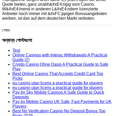
Quote bieten, ganz unabh&#xE4;ngig vom Casino.
W&#xE4;hrend in anderen L&#xE4;ndern lizenzierte
Anbieter noch immer mit &#xFC;ppigen Bonusangeboten
werben, ist das auf dem deutschen Markt verboten.
শেয়ার
অন্যান্য পোস্টগুলো
Test
Online Casinos with Interac Withdrawals A Practical
Guide (2)
Crypto Casino Ohne Oasis A Practical Guide to Safe
Play
Best Online Casino That Accepts Credit Card Top
Picks
eu casino utan licens a practical guide for players
eu casino utan licens a practical guide for players
Pay by Sky Mobile Casinos A Safe Guide to Quick
Deposits
Pay by Mobile Casino UK Safe, Fast Payments for UK
Players
Best No Verification Casino No Deposit Bonus Top
Picks 2026