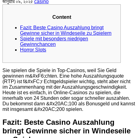
জানুয়ারি ০৯, ২০২৫
casino
Content
Fazit: Beste Casino Auszahlung bringt
Gewinne sicher in Windeseile zu Spielern
Spiele mit besonders niedrigen
Gewinnchancen
Horror Slots
Sie spielen die Spiele in Top-Casinos, weil Sie Geld
gewinnen m&#xF6;chten. Eine hohe Auszahlungsquote
(RTP) ist f&#xFC;r Echtgeldspieler wichtig, steht aber nicht
im Zusammenhang mit der Auszahlungsgeschwindigkeit.
Heute ist es einfach, in Online-Casinos zu spielen, die
innerhalb von 24 Stunden oder sogar schneller auszahlen.
Du bekommst dann &#x20AC;100 als Bonusgeld und kannst
mit insgesamt &#x20AC;200 spielen.
Fazit: Beste Casino Auszahlung
bringt Gewinne sicher in Windeseile