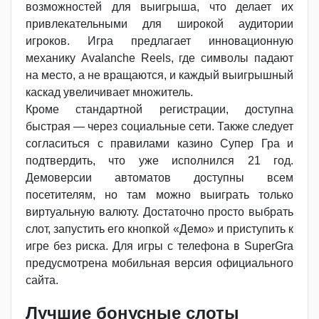
возможностей для выигрыша, что делает их
привлекательными для широкой аудитории
игроков. Игра предлагает инновационную
механику Avalanche Reels, где символы падают
на место, а не вращаются, и каждый выигрышный
каскад увеличивает множитель.
Кроме стандартной регистрации, доступна
быстрая — через социальные сети. Также следует
согласиться с правилами казино Супер Гра и
подтвердить, что уже исполнился 21 год.
Демоверсии автоматов доступны всем
посетителям, но там можно выиграть только
виртуальную валюту. Достаточно просто выбрать
слот, запустить его кнопкой «Демо» и приступить к
игре без риска. Для игры с телефона в SuperGra
предусмотрена мобильная версия официального
сайта.
Лучшие бонусные слоты