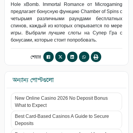
Hole xBomb. Immortal Romance от Microgaming
предлагает бонусную функцию Chamber of Spins с
четырьмя различными раундами бесплатных
спинов, каждый из которых открывается по мере
игры. Выбрали лучшие слоты на Супер Гра с
бонусами, которые стоит попробовать.
শেয়ার
অন্যান্য পোস্টগুলো
New Online Casino 2026 No Deposit Bonus
What to Expect
Best Card-Based Casinos A Guide to Secure
Deposits