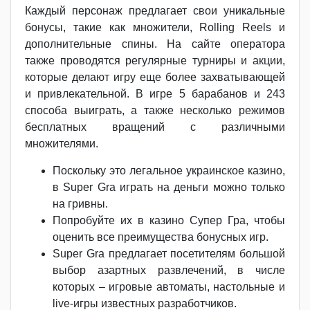
Каждый персонаж предлагает свои уникальные
бонусы, такие как множители, Rolling Reels и
дополнительные спины. На сайте оператора
также проводятся регулярные турниры и акции,
которые делают игру еще более захватывающей
и привлекательной. В игре 5 барабанов и 243
способа выиграть, а также несколько режимов
бесплатных вращений с различными
множителями.
Поскольку это легальное украинское казино,
в Super Gra играть на деньги можно только
на гривны.
Попробуйте их в казино Супер Гра, чтобы
оценить все преимущества бонусных игр.
Super Gra предлагает посетителям большой
выбор азартных развлечений, в числе
которых – игровые автоматы, настольные и
live-игры известных разработчиков.