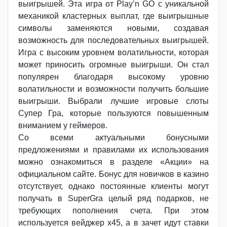
выигрышей. Эта игра от Play’n GO с уникальной
механикой кластерных выплат, где выигрышные
символы заменяются новыми, создавая
возможность для последовательных выигрышей.
Игра с высоким уровнем волатильности, которая
может приносить огромные выигрыши. Он стал
популярен благодаря высокому уровню
волатильности и возможности получить большие
выигрыши. Выбрали лучшие игровые слоты
Супер Гра, которые пользуются повышенным
вниманием у геймеров.
Со всеми актуальными бонусными
предложениями и правилами их использования
можно ознакомиться в разделе «Акции» на
официальном сайте. Бонус для новичков в казино
отсутствует, однако постоянные клиенты могут
получать в SuperGra целый ряд подарков, не
требующих пополнения счета. При этом
используется вейджер х45, а в зачет идут ставки