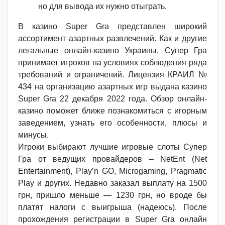
но для вывода их нужно отыграть.
В казино Super Gra представлен широкий
ассортимент азартных развлечений. Как и другие
легальные онлайн-казино Украины, Супер Гра
принимает игроков на условиях соблюдения ряда
требований и ограничений. Лицензия КРАИЛ №
434 на организацию азартных игр выдана казино
Super Gra 22 декабря 2022 года. Обзор онлайн-
казино поможет ближе познакомиться с игорным
заведением, узнать его особенности, плюсы и
минусы.
Игроки выбирают лучшие игровые слоты Супер
Гра от ведущих провайдеров – NetEnt (Net
Entertainment), Play’n GO, Microgaming, Pragmatic
Play и других. Недавно заказал выплату на 1500
грн, пришло меньше — 1230 грн, но вроде бы
платят налоги с выигрыша (надеюсь). После
прохождения регистрации в Super Gra онлайн