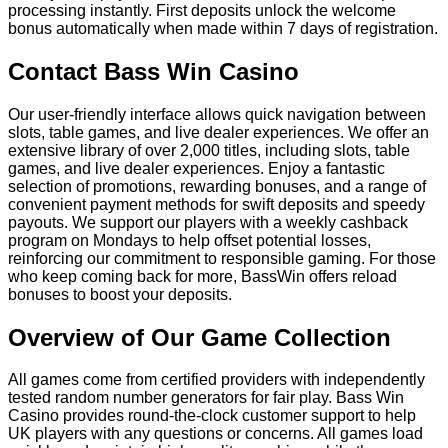
processing instantly. First deposits unlock the welcome
bonus automatically when made within 7 days of registration.
Contact Bass Win Casino
Our user-friendly interface allows quick navigation between
slots, table games, and live dealer experiences. We offer an
extensive library of over 2,000 titles, including slots, table
games, and live dealer experiences. Enjoy a fantastic
selection of promotions, rewarding bonuses, and a range of
convenient payment methods for swift deposits and speedy
payouts. We support our players with a weekly cashback
program on Mondays to help offset potential losses,
reinforcing our commitment to responsible gaming. For those
who keep coming back for more, BassWin offers reload
bonuses to boost your deposits.
Overview of Our Game Collection
All games come from certified providers with independently
tested random number generators for fair play. Bass Win
Casino provides round-the-clock customer support to help
UK players with any questions or concerns. All games load