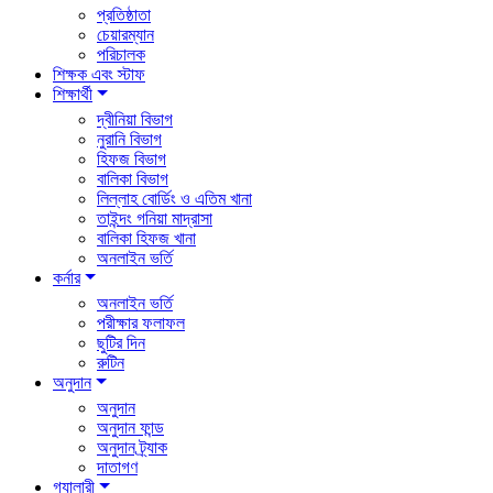
প্রতিষ্ঠাতা
চেয়ারম্যান
পরিচালক
শিক্ষক এবং স্টাফ
শিক্ষার্থী
দ্বীনিয়া বিভাগ
নুরানি বিভাগ
হিফজ বিভাগ
বালিকা বিভাগ
লিল্লাহ বোর্ডিং ও এতিম খানা
তাইন্দং গনিয়া মাদ্রাসা
বালিকা হিফজ খানা
অনলাইন ভর্তি
কর্নার
অনলাইন ভর্তি
পরীক্ষার ফলাফল
ছুটির দিন
রুটিন
অনুদান
অনুদান
অনুদান ফান্ড
অনুদান ট্র্যাক
দাতাগণ
গ্যালারী