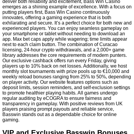
deliver both reliability and excitement, Bass Win Casino
emerges as a shining example of excellence. With a focus on
putting players first, Bass Win Casino continuously
innovates, offering a gaming experience that is both
exhilarating and secure. It’s a perfect choice for both new and
experienced players. You can enjoy seamless gameplay on
your smartphone or tablet without needing to download an
app. Max bet caps apply while wagering; time limits appear
next to each claim button. The combination of Curacao
licensing, 24-hour crypto withdrawals, and a 2,000+ game
library addresses the core requirements of modern punters.
Our exclusive cashback offers run every Friday, giving
players up to 10% back on net losses. Additionally, we host
monthly slot tournaments with prize pools up to €10,000 and
weekly reload bonuses ranging from 25% to 50%, depending
on player activity. Our website features options such as
deposit limits, session reminders, and self-exclusion settings
to promote healthier playing habits. All games undergo
regular auditing by eCOGRA to ensure fairness and
transparency in gameplay. With positive reviews from UK
players praising prompt payouts and reliable service,
Basswin stands out as a dependable choice for online
gaming.
VIP and Exclusive Basswin Bonuses