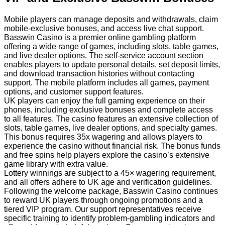
Mobile players can manage deposits and withdrawals, claim
mobile-exclusive bonuses, and access live chat support.
Basswin Casino is a premier online gambling platform
offering a wide range of games, including slots, table games,
and live dealer options. The self-service account section
enables players to update personal details, set deposit limits,
and download transaction histories without contacting
support. The mobile platform includes all games, payment
options, and customer support features.
UK players can enjoy the full gaming experience on their
phones, including exclusive bonuses and complete access
to all features. The casino features an extensive collection of
slots, table games, live dealer options, and specialty games.
This bonus requires 35x wagering and allows players to
experience the casino without financial risk. The bonus funds
and free spins help players explore the casino’s extensive
game library with extra value.
Lottery winnings are subject to a 45× wagering requirement,
and all offers adhere to UK age and verification guidelines.
Following the welcome package, Basswin Casino continues
to reward UK players through ongoing promotions and a
tiered VIP program. Our support representatives receive
specific training to identify problem-gambling indicators and