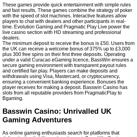
These games provide quick entertainment with simple rules
and fast results. These games combine the strategy of poker
with the speed of slot machines. Interactive features allow
players to chat with dealers and other participants in real-
time. Evolution Gaming and Pragmatic Play Live power the
live casino section with HD streaming and professional
dealers.
The minimum deposit to receive the bonus is £50. Users from
the UK can receive a welcome bonus of 375% up to £3,000
plus 300 free spins on their first three deposits. Operating
under a valid Curacao eGaming licence, BassWin ensures a
secure gaming environment with transparent payout rules
and certified fair play. Players can make deposits and
withdrawals using Visa, Mastercard, or cryptocurrency,
ensuring a convenient banking experience. Bonuses the
player receives for making a deposit. Basswin Casino has
slots from all reputable providers from PragmaticPlay to
Bgaming.
Basswin Casino: Unrivalled UK
Gaming Adventures
As online gaming enthusiasts search for platforms that