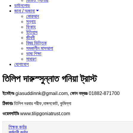
ভিডিও গ্যালারী
ডাউনলোড
জানা / অজানা
কোরআন
সুন্নাহ
ফিকাহ
ইতিহাস
জীবনী
বিষয় ভিত্তিক
সমকালীন মাসআলা
ভাষা শিক্ষা
সাধারণ
যোগাযোগ
তিলিপ দারুস্সুন্নাত গনিয়া ট্রাস্ট
ইমেইলঃ
giasuddinnk@gmail.com,
ফোন নম্বরঃ
01882-871700
ঠিকানাঃ
তিলিপ দরবার শরীফ,নাঙ্গলকোট, কুমিল্লা
ওয়েবসাইটঃ
www.tilipgoniatrust.com
শিক্ষক কর্নার
কর্মচারী কর্নার