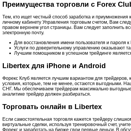
Преимущества торговли с Forex Clu
Тем, кто ищет честный способ заработка и приумножения 
личному кабинету Управления торговым счетом, Вам след
правом верхнем угол страницы. Вам следует заполнить вс
электронную почту.
Для восстановления имени пользователя и пароля к
Услуги по доверительному управлению оказывают так
Лучшим помощником в успешном трейдинге является
Libertex для iPhone и Android
Форекс Клуб является лучшим вариантом для трейдеров, 
условия, которые, тем не менее, остаются выгодными. Наш
СНГ. Мы обеспечиваем трейдерам максимально выгодные у
аналитике трейдер должен разбираться.
Торговать онлайн в Libertex
Если самостоятельная торговля кажется трейдеру слишко
виртуальные сделки, используя тренировочный счет, учит
Форекс и заработать на бирже свои первые деньги. В обс