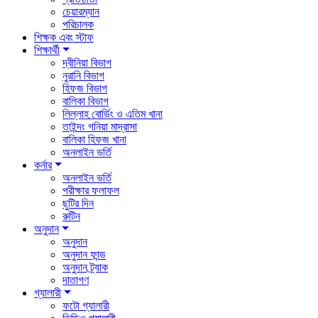
চেয়ারম্যান
পরিচালক
শিক্ষক এবং স্টাফ
শিক্ষার্থী
দ্বীনিয়া বিভাগ
নুরানি বিভাগ
হিফজ বিভাগ
বালিকা বিভাগ
লিল্লাহ বোর্ডিং ও এতিম খানা
তাইন্দং গনিয়া মাদ্রাসা
বালিকা হিফজ খানা
অনলাইন ভর্তি
কর্নার
অনলাইন ভর্তি
পরীক্ষার ফলাফল
ছুটির দিন
রুটিন
অনুদান
অনুদান
অনুদান ফান্ড
অনুদান ট্র্যাক
দাতাগণ
গ্যালারী
ফটো গ্যালারী