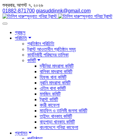
শুক্রবার, আগস্ট ৭, ২০২৬
01882-871700
giasuddinnk@gmail.com
প্রচ্ছদ
পরিচিতি
প্রতিষ্ঠান পরিচিতি
ট্রাস্ট আওতাধীন প্রতিষ্ঠান সমূহ
কার্যনির্বাহী পরিষদের তালিকা
কমিটি
দ্বীনিয়া মাদরাসা কমিটি
বালিকা মাদরাসা কমিটি
হিফজ খানা কমিটি
নূরানি মাদরাসা কমিটি
এতিম খানা কমিটি
মসজিদ কমিটি
ট্রাস্ট কমিটি
বদরী কাফেলা
মাহফিল ও তালিমী জলসা কমিটি
তাইন্দং খানকাহ কমিটি
বাতুপাড়া খানকাহ কমিটি
বাংলাদেশে গনিয়া কাফেলা
প্রশাসন
প্রতিষ্ঠাতা