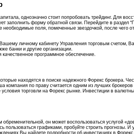
b
капитала, однозначно стоит попробовать трейдинг. Для во
ует заполнить форму обратной связи. Перейдите в раздел 
е необходимые поля, помеченные звездочкой, после чего о
 Вашему личному кабинету Управления торговым счетом, Ва
же банки и другие организации.
 качественное программное обеспечение.
которые находятся в поиске надежного Форекс брокера. Че
а компания по праву считается одним из лучших брокеров Фо
словия торговли на Форекс рынке. Инвестиции в валютный
м обременительной, он может воспользоваться услугой «д
есь пользоваться графиками, пробуйте строить прогнозы. И
уждениях Вы найдете подробности об инвестициях в Форекс