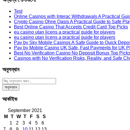
Test
Online Casinos with Interac Withdrawals A Practical Gui
Crypto Casino Ohne Oasis A Practical Guide to Safe Pla
Best Online Casino That Accepts Credit Card Top Picks
eu casino utan licens a practical guide for players
eu casino utan licens a practical guide for players
Pay by Sky Mobile Casinos A Safe Guide to Quick Depos
Pay by Mobile Casino UK Safe, Fast Payments for UK P
Best No Verification Casino No Deposit Bonus Top Pick
Casinos with No Verification Risks, Reality, and Safe C
অনুসন্ধান
আর্কাইভ
September 2021
M
T
W
T
F
S
S
1
2
3
4
5
6
7
8
9
10
11
12
13