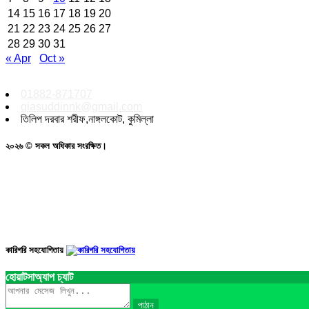
14
15
16
17
18
19
20
21
22
23
24
25
26
27
28
29
30
31
« Apr
Oct »
01882-871707
giasuddinnk@gmail.com
তিলিপ দরবার শরীফ,নাঙ্গলকোট, কুমিল্লা
২০২৬ © সকল অধিকার সংরক্ষিত।
কারিগরি সহযোগিতায়
হোয়াটসাঅ্যাপ চ্যাট
পাঠান