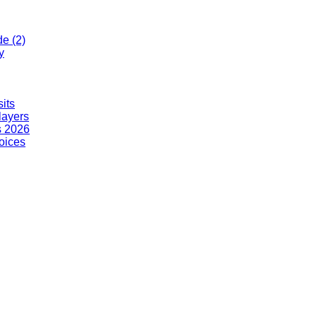
de (2)
y
its
layers
s 2026
hoices