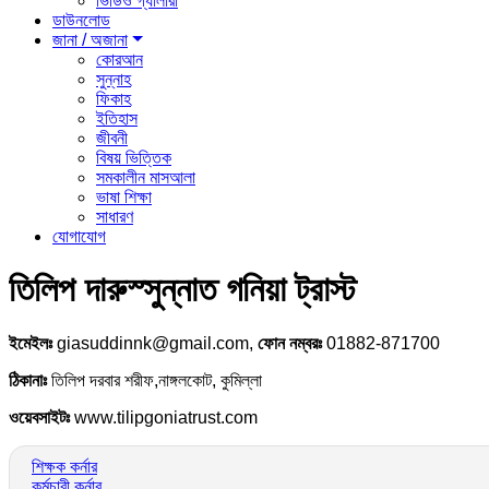
ভিডিও গ্যালারী
ডাউনলোড
জানা / অজানা
কোরআন
সুন্নাহ
ফিকাহ
ইতিহাস
জীবনী
বিষয় ভিত্তিক
সমকালীন মাসআলা
ভাষা শিক্ষা
সাধারণ
যোগাযোগ
তিলিপ দারুস্সুন্নাত গনিয়া ট্রাস্ট
ইমেইলঃ
giasuddinnk@gmail.com,
ফোন নম্বরঃ
01882-871700
ঠিকানাঃ
তিলিপ দরবার শরীফ,নাঙ্গলকোট, কুমিল্লা
ওয়েবসাইটঃ
www.tilipgoniatrust.com
শিক্ষক কর্নার
কর্মচারী কর্নার