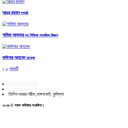
আব্দুর রহমান
দপ্তরি
শামিমা আক্তার
সহ শিক্ষিকা সামাজিক বিজ্ঞান
কাউসার আহমেদ
হাফেজ
১
২
পরবর্তী
01882-871707
giasuddinnk@gmail.com
তিলিপ দরবার শরীফ,নাঙ্গলকোট, কুমিল্লা
২০২৬ © সকল অধিকার সংরক্ষিত।