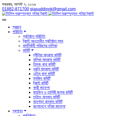
শুক্রবার, আগস্ট ৭, ২০২৬
01882-871700
giasuddinnk@gmail.com
প্রচ্ছদ
পরিচিতি
প্রতিষ্ঠান পরিচিতি
ট্রাস্ট আওতাধীন প্রতিষ্ঠান সমূহ
কার্যনির্বাহী পরিষদের তালিকা
কমিটি
দ্বীনিয়া মাদরাসা কমিটি
বালিকা মাদরাসা কমিটি
হিফজ খানা কমিটি
নূরানি মাদরাসা কমিটি
এতিম খানা কমিটি
মসজিদ কমিটি
ট্রাস্ট কমিটি
বদরী কাফেলা
মাহফিল ও তালিমী জলসা কমিটি
তাইন্দং খানকাহ কমিটি
বাতুপাড়া খানকাহ কমিটি
বাংলাদেশে গনিয়া কাফেলা
প্রশাসন
প্রতিষ্ঠাতা