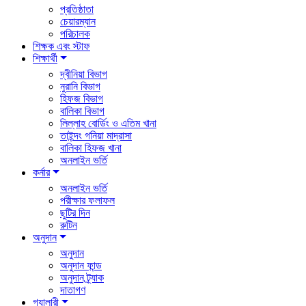
প্রতিষ্ঠাতা
চেয়ারম্যান
পরিচালক
শিক্ষক এবং স্টাফ
শিক্ষার্থী
দ্বীনিয়া বিভাগ
নুরানি বিভাগ
হিফজ বিভাগ
বালিকা বিভাগ
লিল্লাহ বোর্ডিং ও এতিম খানা
তাইন্দং গনিয়া মাদ্রাসা
বালিকা হিফজ খানা
অনলাইন ভর্তি
কর্নার
অনলাইন ভর্তি
পরীক্ষার ফলাফল
ছুটির দিন
রুটিন
অনুদান
অনুদান
অনুদান ফান্ড
অনুদান ট্র্যাক
দাতাগণ
গ্যালারী