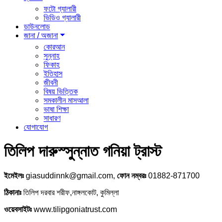
ফটো গ্যালারী
ভিডিও গ্যালারী
ডাউনলোড
জানা / অজানা
কোরআন
সুন্নাহ
ফিকাহ
ইতিহাস
জীবনী
বিষয় ভিত্তিক
সমকালীন মাসআলা
ভাষা শিক্ষা
সাধারণ
যোগাযোগ
তিলিপ দারুস্সুন্নাত গনিয়া ট্রাস্ট
ইমেইলঃ
giasuddinnk@gmail.com,
ফোন নম্বরঃ
01882-871700
ঠিকানাঃ
তিলিপ দরবার শরীফ,নাঙ্গলকোট, কুমিল্লা
ওয়েবসাইটঃ
www.tilipgoniatrust.com