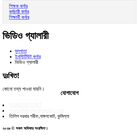
শিক্ষক কর্নার
কর্মচারী কর্নার
শিক্ষার্থী কর্নার
ভিডিও গ্যালারী
মুলপাতা
ইনস্টিটিউট কর্নার
ভিডিও গ্যালারী
দুঃখিত!
কোনো তথ্য পাওয়া যায়নি।
যোগাযোগ
01882-871707
giasuddinnk@gmail.com
তিলিপ দরবার শরীফ,নাঙ্গলকোট, কুমিল্লা
২০২৬ © সকল অধিকার সংরক্ষিত।