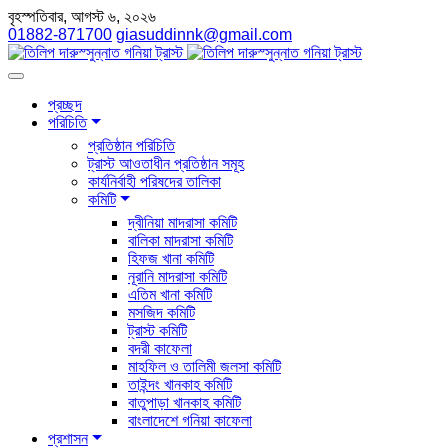
বৃহস্পতিবার, আগস্ট ৬, ২০২৬
01882-871700
giasuddinnk@gmail.com
প্রচ্ছদ
পরিচিতি
প্রতিষ্ঠান পরিচিতি
ট্রাস্ট আওতাধীন প্রতিষ্ঠান সমূহ
কার্যনির্বাহী পরিষদের তালিকা
কমিটি
দ্বীনিয়া মাদরাসা কমিটি
বালিকা মাদরাসা কমিটি
হিফজ খানা কমিটি
নূরানি মাদরাসা কমিটি
এতিম খানা কমিটি
মসজিদ কমিটি
ট্রাস্ট কমিটি
বদরী কাফেলা
মাহফিল ও তালিমী জলসা কমিটি
তাইন্দং খানকাহ কমিটি
বাতুপাড়া খানকাহ কমিটি
বাংলাদেশে গনিয়া কাফেলা
প্রশাসন